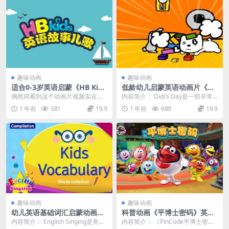
趣味动画
趣味动画
适合0-3岁英语启蒙《HB Kids
低龄幼儿启蒙英语动画片《DI
英语故事儿歌》全90集动画视
DI狗的一天 DIdi’s Day》全31
偶然间看到这个动画片视频实在是
内容简介： Didi’s Day是一部非常
频
集视频+音频
太喜欢了，从画面到句型，给我的
适合0-6岁低幼宝宝英语启蒙的动
1 年前
381
19.9
1 年前
689
19.9
感觉完全就是一套活生...
画，以...
趣味动画
趣味动画
幼儿英语基础词汇启蒙动画片
科普动画《平博士密码》英文
《Kids vocabulary》全88集
版第一季全69集
内容简介： English Singing是美国
内容简介： 《PinCode平博士密