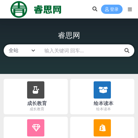
登录
睿思网
成长教育
绘本读本
成长教育
绘本读本