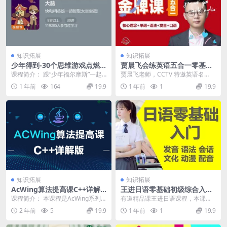
知识拓展
知识拓展
少年得到-30个思维游戏点燃
贾晨飞会练英语五合一零基础
聪明大脑-帮孩子强化思维举一
极品系统课
课程简介： 跟“少年福尔摩斯”一起
贾晨飞老师，CCTV 特邀英语名
反三
玩逻辑游戏,学思维!少年得到首部烧
师，TED 英语教育演讲嘉宾，中国
1 年前
164
19.9
1 年前
1
19.9
脑动画课上线...
二语习得理论实...
知识拓展
知识拓展
AcWing算法提高课C++详解
王进日语零基础初级综合入门
版
课
课程简介： 本课程是AcWing系列
有道精品课王进日语课程，本课程
提高课程。本课程系统讲解常用算
大小13.90GB，包含MP4视频共13
2 年前
5
19.9
1 年前
1
19.9
法与数据结构的...
6个文件，...