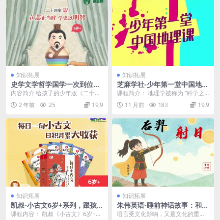
知识拓展
知识拓展
史学文学哲学国学一次到位
芝麻学社-少年第一堂中国地理
《凯叔·二十四史》共434集m
课-捕捉自然之美
内容简介 给孩子的少年版《二十四
课程简介： 地理学被称为 “科学之
p3音频
史》史学、文学、哲学、国学一次
母”，是每个孩子认识世界的第一
2 年前
25
19.9
11 月前
183
19.9
到位！ 从尧舜时代...
步！古人说：“读...
知识拓展
知识拓展
凯叔-小古文6岁+系列，跟孩
朱伟英语-睡前神话故事：和众
子一起学古文
神学单词
课程内容： 凯叔《小古文》6岁+系
语言受文化影响，又是文化的重要