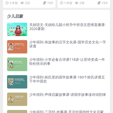
列，每天一篇，跟孩子一起学古
组成部分。通过学习一门语言，可
2 年前
322
19.9
1 年前
236
19.9
文，培养阅读兴趣！...
以了解一种文化。英语...
少儿启蒙
关娟语文-关娟幼儿园小班升中班语文思维直播课-
2020暑期
少年得到-有故事的汉字文化课-国学历史文化一字
讲透
少年得到-小学必备古诗课118讲-让背诗变成一件
轻松快乐的事
少年得到-姓氏里的国学故事课-160个姓氏讲透五
千年中国史
少年得到-声律启蒙故事课-讲国学故事读诗词韵律
少年得到-三字经-故事课-开启中国传统文化启蒙