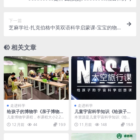
下一篇
芝麻学社-扎克伯格中英双语科学启蒙课-宝宝的物理
学
相关文章
走进科学
走进科学
给孩子的博物学《亲子博物
儿童宇宙科学知识《给孩子的
课》人人都该听的自然科学课
太空科学启蒙课》共19集mp3
儿童博物学课程，本课程大小2.29
本资源是儿童宇宙科学知识《给孩
音频
GB，包含MP4/AVI视频共9个文
子的太空科学启蒙课》的音频下
12 月前
44
19.9
11 月前
148
19.9
件，VIP...
载，共19集，mp3音...