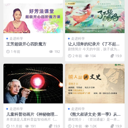
走进科学
走进科学
王芳超级开心四阶魔方
让人泪奔的纪录片《了不起的
妈妈》全12集
剧情简介 今天的中国，孩子成为家
1 年前
192
庭的核心，但亲子问题也前所未有
2 年前
104
19.9
地突显。因亲子关系...
走进科学
走进科学
儿童科普动画片《神秘物理》
《熊大叔讲文史·第一季》从战
全50集
国烽火到王莽改制,带孩子听懂
本资源是儿童科普益智动画片《神
课程简介： 《资治通鉴》是一本古
《资治通鉴》
秘物理》的视频下载，动画共50
老的书，古老到很多人提起会头疼
11 月前
191
19.9
2 年前
1.0K
19.9
集，每集播放时长约5...
会觉得高深；还有人...