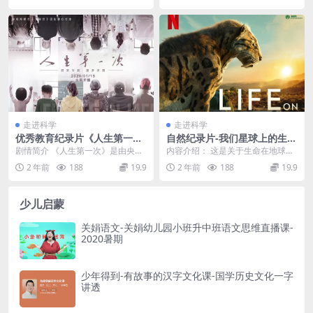
走进科学
走进科学
优秀教育纪录片《人生第一
自然纪录片-我们星球上的生
次》全13集
命-探索地球生命的漫长历程
剧情简介 《人生第一次》是由央视
内容介绍： 这是关于生命在地球上
网出品，上海广播电视台纪录片中
如何奋力征服和生存的史诗故事。
2 年前
188
19.9
2 年前
188
19.9
心联合拍摄的12集...
今天，地球上有 2...
少儿启蒙
关娟语文-关娟幼儿园小班升中班语文思维直播课-
2020暑期
少年得到-有故事的汉字文化课-国学历史文化一字
讲透