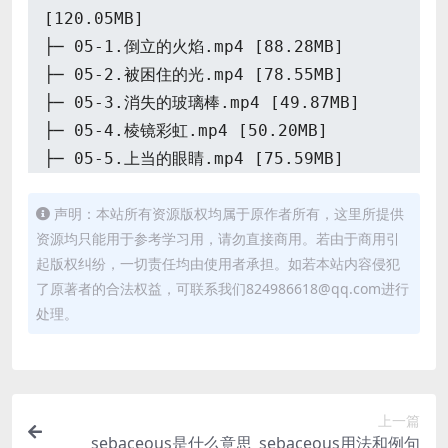
[120.05MB]
├─ 05-1.倒立的火焰.mp4 [88.28MB]
├─ 05-2.被困住的光.mp4 [78.55MB]
├─ 05-3.消失的玻璃棒.mp4 [49.87MB]
├─ 05-4.棱镜彩虹.mp4 [50.20MB]
├─ 05-5.上当的眼睛.mp4 [75.59MB]
├─ 06-1.天文启蒙（上）.mp4 [89.17MB]
声明：本站所有资源版权均属于原作者所有，这里所提供
├─ 06-2.天文启蒙（下）.mp4 [70.71MB]
资源均只能用于参考学习用，请勿直接商用。若由于商用引
├─ 06-3.制作星球.mp4 [85.84MB]
起版权纠纷，一切责任均由使用者承担。如若本站内容侵犯
├─ 06-4.星座（上）.mp4 [78.09MB]
了原著者的合法权益，可联系我们824986618@qq.com进行
├─ 06-5.星座（下）.mp4 [63.57MB]
处理。
上一篇
sebaceous是什么意思_sebaceous用法和例句