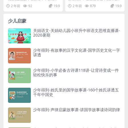
课程
21.54MB，VIP会员可通过百度网盘
10种典型地貌在这场冒险中登场，
2 年前
92
19.9
2 年前
879
19.9
│ ├─ 1-3岁课程.mp4 [304.33MB]
转存下载...
在每一个场景下，...
│ ├─ 1-3岁律动操.mp4 [70.24MB]
少儿启蒙
│ ├─ 歌曲赏析.jpg [681.20kB]
关娟语文-关娟幼儿园小班升中班语文思维直播课-
│ ├─ 歌曲赏析.mp4 [12.61MB]
2020暑期
├─ 第10课《舞动的沙锤》
│ ├─ 1-3岁课程及律动操.jpg [1.03MB]
少年得到-有故事的汉字文化课-国学历史文化一字
讲透
│ ├─ 1-3岁律动操.mp4 [86.93MB]
│ ├─ 歌曲赏析.jpg [743.57kB]
少年得到-小学必备古诗课118讲-让背诗变成一件
│ ├─ 歌曲赏析.mp4 [14.54MB]
轻松快乐的事
│ ├─ 音乐.jpg [208.06kB]
├─ 第11课《粗犷的非洲鼓》
少年得到-姓氏里的国学故事课-160个姓氏讲透五
千年中国史
│ ├─ 0-1岁课程及律动操.jpg [839.18kB]
│ ├─ 0-1岁律动操.mp4 [96.44MB]
少年得到-声律启蒙故事课-讲国学故事读诗词韵律
│ ├─ 1-3岁课程及律动操.jpg [927.04kB]
│ ├─ 歌曲赏析.jpg [654.19kB]
│ ├─ 音乐.jpg [248.45kB]