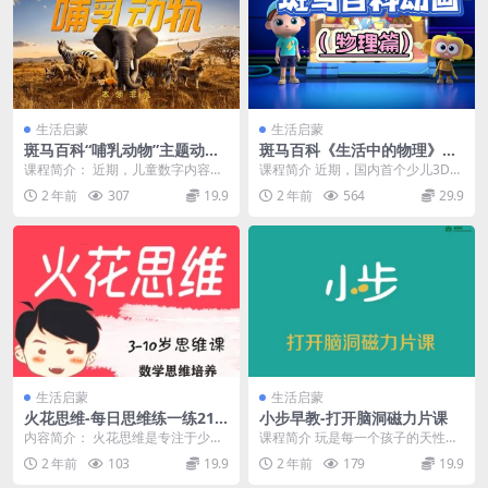
│ ├─ 0-1岁律动操~1.mp4 [26.19MB]
│ ├─ 1-3岁课程.jpg [742.61kB]
│ ├─ 1-3岁课程~1.mp4 [73.40MB]
│ ├─ 1-3岁律动操~1.mp4 [27.87MB]
生活启蒙
生活启蒙
│ ├─ 歌曲赏析.jpg [432.75kB]
斑马百科“哺乳动物”主题动画
斑马百科《生活中的物理》主
视频课程,包含了200+个哺乳
题动画视频课程
课程简介： 近期，儿童数字内容品
课程简介 近期，国内首个少儿3D互
│ ├─ 歌曲赏析.mp4 [1.04MB]
动物的相关知识点
牌斑马旗下斑马百科正式发布“哺乳
动百科“斑马百科”发布最新主题“生
2 年前
307
19.9
2 年前
564
29.9
动物”主题，带领...
活中的物理”...
│ ├─ 音乐.jpg [218.89kB]
│ ├─ 音乐~1.mp4 [26.25MB]
├─ 第06课《飞舞的长笛》
│ ├─ 0-1岁课程.mp4 [254.46MB]
│ ├─ 0-1岁课程及律动操.jpg [940.94kB]
│ ├─ 0-1岁律动操.mp4 [90.88MB]
│ ├─ 1-3岁课程.mp4 [270.26MB]
生活启蒙
生活启蒙
火花思维-每日思维练一练21
小步早教-打开脑洞磁力片课
│ ├─ 1-3岁律动操.mp4 [91.42MB]
天-儿童逻辑思维训练题
内容简介： 火花思维是专注于少儿
课程简介 玩是每一个孩子的天性，
│ ├─ 歌曲赏析.mp4 [17.57MB]
逻辑思维的在线教育品牌 ，主要产
没有小孩不爱玩。但是，有的孩子
2 年前
103
19.9
2 年前
179
19.9
品包括逻辑思维、...
可以在玩中学，活跃...
│ ├─ 音乐.jpg [198.43kB]