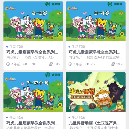
├─ 第07课《吉他先生》
│ ├─ 0-1岁课程及律动操.jpg [1.03MB]
│ ├─ 1-3岁课程.mp4 [294.42MB]
│ ├─ 歌曲赏析.jpg [658.29kB]
│ ├─ 歌曲赏析.mp4 [10.63MB]
生活启蒙
生活启蒙
│ ├─ 音乐.jpg [180.71kB]
巧虎儿童启蒙早教全集系列：
巧虎儿童启蒙早教全集系列：
│ ├─ 音乐.mp4 [79.47MB]
巧虎乐智小天地幼幼版(2-3岁)
巧虎乐智小天地快乐版(3-4岁)
内容简介： 巧虎《乐智小天地》是
内容简介： 您知道3-4岁的宝宝需
日本最大的教育集团Benesse（倍
要什么样的早教吗？ 3-4岁的宝宝
├─ 第08课《热情的小号》
2 年前
3.2K
19.9
2 年前
268
19.9
乐生）和中国...
具有超强的好...
│ ├─ pt2018_08_03_15_08_56.jpg
[932.83kB]
│ ├─ pt2018_08_03_15_09_04.jpg
[849.95kB]
│ ├─ 歌曲赏析.mp4 [15.21MB]
│ ├─ 音乐赏析.mp4 [78.90MB]
生活启蒙
生活启蒙
├─ 第09课《清脆的三角铁》
巧虎儿童启蒙早教全集系列：
儿童科普动画《土豆逗严肃科
宝宝月龄版(7-12个月)
普：生存的秘密》全10讲视频
│ ├─ 0-1岁课程.mp4 [218.27MB]
巧虎儿童启蒙早教课程，本课程共4
课程简介： 土豆逗暴走中国大地，