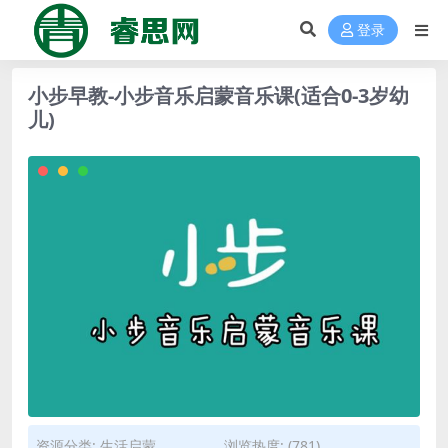
登录
小步早教-小步音乐启蒙音乐课(适合0-3岁幼
儿)
资源分类:
生活启蒙
浏览热度: (781)