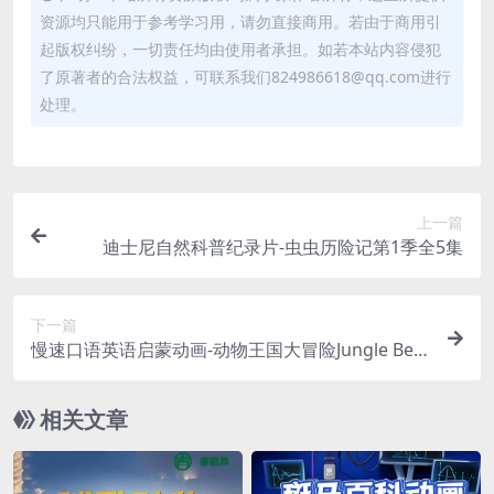
资源均只能用于参考学习用，请勿直接商用。若由于商用引
│ ├─ 音乐.jpg [389.09kB]
起版权纠纷，一切责任均由使用者承担。如若本站内容侵犯
│ ├─ 音乐~1.mp4 [40.65MB]
了原著者的合法权益，可联系我们824986618@qq.com进行
├─ 第04课《快和慢》
处理。
│ ├─ 0-1岁课程.jpg [659.53kB]
│ ├─ 0-1岁课程~1.mp4 [92.13MB]
│ ├─ 0-1岁律动操~1.mp4 [21.78MB]
│ ├─ 1-3岁课程.jpg [865.02kB]
上一篇
│ ├─ 1-3岁课程~1.mp4 [115.40MB]
迪士尼自然科普纪录片-虫虫历险记第1季全5集
│ ├─ 1-3岁律动操~1.mp4 [22.71MB]
│ ├─ 歌曲赏析.jpg [715.53kB]
下一篇
│ ├─ 歌曲赏析.mp4 [1.65MB]
慢速口语英语启蒙动画-动物王国大冒险Jungle Beat
│ ├─ 音乐.jpg [190.35kB]
46集全
│ ├─ 音乐~1.mp4 [22.48MB]
相关文章
├─ 第05课《钢琴绅士》
│ ├─ 0-1岁课程.jpg [789.57kB]
│ ├─ 0-1岁课程~1.mp4 [78.40MB]