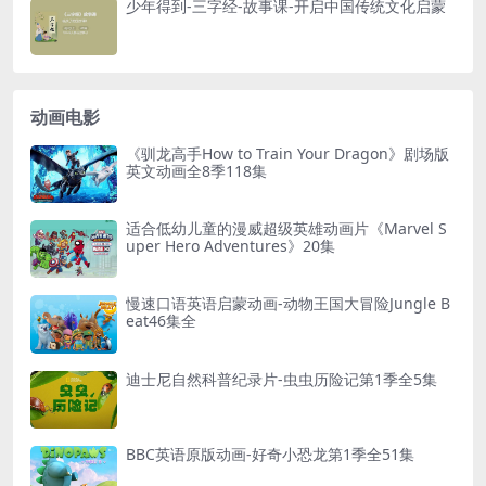
少年得到-三字经-故事课-开启中国传统文化启蒙
├─ 第12课《钢琴跳跃domisol》
│ ├─ 0-1岁.jpg [847.35kB]
│ ├─ 0-1岁课程.mp4 [239.37MB]
动画电影
│ ├─ 1-3岁课程.mp4 [245.07MB]
│ ├─ 1-3岁律动操.mp4 [73.66MB]
《驯龙高手How to Train Your Dragon》剧场版
英文动画全8季118集
│ ├─ 歌曲赏析.jpg [442.20kB]
│ ├─ 音乐.jpg [227.12kB]
适合低幼儿童的漫威超级英雄动画片《Marvel S
│ ├─ 音乐.mp4 [74.53MB]
uper Hero Adventures》20集
├─ 第13课《长笛哼鸣solsire》
│ ├─ 0-1岁课程.jpg [913.90kB]
慢速口语英语启蒙动画-动物王国大冒险Jungle B
eat46集全
│ ├─ 1-3岁课程.mp4 [253.61MB]
│ ├─ 歌曲赏析.mp4 [82.86MB]
迪士尼自然科普纪录片-虫虫历险记第1季全5集
├─ 第14课《古典吉他lasolfami》
│ ├─ 1-3岁课程.mp4 [252.99MB]
│ ├─ 1-3岁律动操.mp4 [70.13MB]
BBC英语原版动画-好奇小恐龙第1季全51集
├─ 第15课《小号来唱remifa》