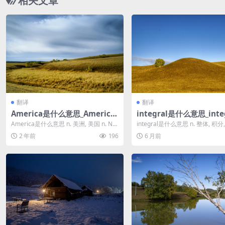
相关文章
翻译
翻译
America是什么意思_America
integral是什么意思_inte
用法和例句
用法和例句
America是什么意思 n. 美洲, 美国 n. Nor
integral是什么意思 n. 整体, 积分
th America ...
固有的, 整体的, ...
2 年前
196
6 月前