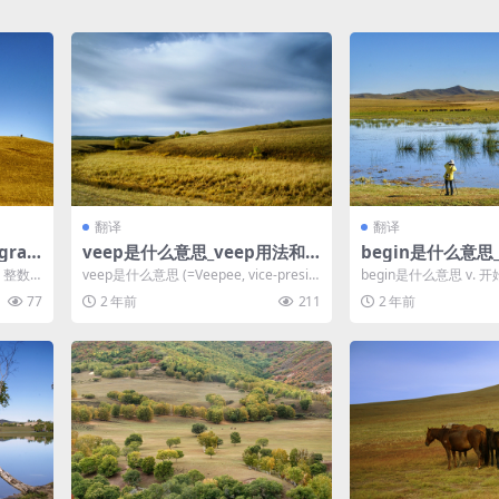
翻译
翻译
gral
veep是什么意思_veep用法和
begin是什么意思_
例句
例句
, 整数a.
veep是什么意思 (=Veepee, vice-presid
begin是什么意思 v. 开始[
ent)(美国的)...
aeli states...
77
2 年前
211
2 年前