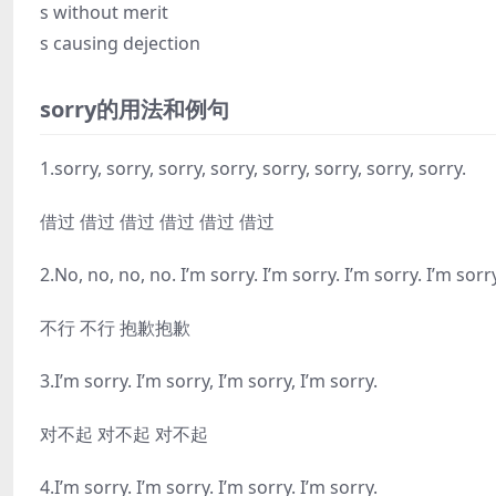
s without merit
s causing dejection
sorry的用法和例句
1.sorry, sorry, sorry, sorry, sorry, sorry, sorry, sorry.
借过 借过 借过 借过 借过 借过
2.No, no, no, no. I’m sorry. I’m sorry. I’m sorry. I’m sorr
不行 不行 抱歉抱歉
3.I’m sorry. I’m sorry, I’m sorry, I’m sorry.
对不起 对不起 对不起
4.I’m sorry. I’m sorry. I’m sorry. I’m sorry.