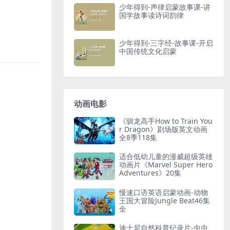
少年得到-声律启蒙故事课-讲
国学故事读诗词韵律
少年得到-三字经-故事课-开启
中国传统文化启蒙
动画电影
《驯龙高手How to Train You
r Dragon》剧场版英文动画
全8季118集
适合低幼儿童的漫威超级英雄
动画片《Marvel Super Hero
Adventures》20集
慢速口语英语启蒙动画-动物
王国大冒险Jungle Beat46集
全
迪士尼自然科普纪录片-虫虫