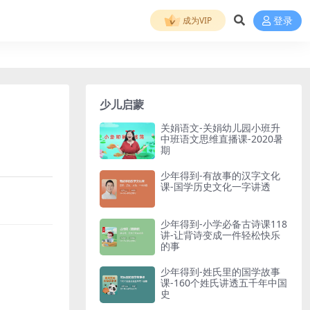
成为VIP
登录
少儿启蒙
关娟语文-关娟幼儿园小班升
中班语文思维直播课-2020暑
期
少年得到-有故事的汉字文化
课-国学历史文化一字讲透
少年得到-小学必备古诗课118
讲-让背诗变成一件轻松快乐
的事
少年得到-姓氏里的国学故事
课-160个姓氏讲透五千年中国
史