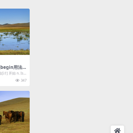
begin用法和
计] 开始 n. Isr
347