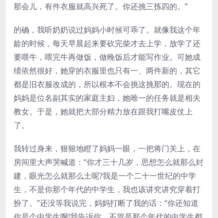
那会儿，有件衣服就高兴死了。你还挑三拣四的。”
的确，我听奶奶说过妈妈小时候可乖了。就像我这个年
龄的时候，每天早晨起来要砍完柴才去上学，放学了还
要喂牛，喂完牛再做饭，做晚饭后才能写作业。可她成
绩依然很好，她穿的衣服里也只有一、两件新的，其它
都是旧衣服改成的，所以根本不会挑这挑那的。现在的
妈妈是位名副其实的家庭主妇，她唯一的任务就是相夫
教女。于是，她就把大部分精力放在跟我打嘴皮仗上
了。
我转过身来，狠狠地瞪了妈妈一眼，一把将门关上，在
房间里大声哭喊道：“你才三十几岁，思想怎么就那么封
建，眼光怎么就那么土呢?我是一个二十一世纪的中学
生，不是你那个年代的中学生，我也该讲究讲究穿着打
扮了。”还没等我说完，妈妈打断了我的话：“你还知道
你是个中学生啊!我告诉你，不管是那个年代的中学生都