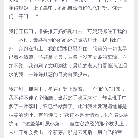
穿得规矩。上了高中，妈妈自然教你怎么打扮。你开
门，开门……”
我打开房门，准备推开妈妈跑出去，可妈妈抓住了我的
手，不过，最终瘦弱的妈妈还是被我甩开。我冲出门
外，奔跑在街上，我的泪水已忍不住，眼前的一切也早
已看不清楚。还好是早晨，马路上没有太多的车辆。不
知不觉，我跑到了文明湖边，晨练的老人们看着满脸泪
水的我，一阵阵疑惑的目光向我投来。
我走到一棵树下，坐在石凳上想着。一个“哈欠”赶来，
我不得不伸了个懒腰，当我的手收回来时，却发现手中
多了一片落叶，它已经枯黄了。此时我才发现遍地都是
枯黄的落叶。有句诗云：“落红不是无情物，化作春泥更
护花。”这些落叶虽然落下，但在它曾经的那个枝头上，
来年开春会发出一个新芽。那是它死后，用自己的营