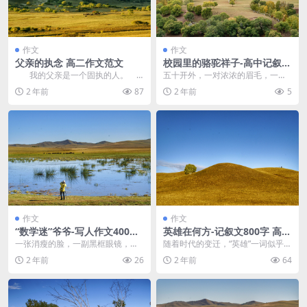
作文
作文
父亲的执念 高二作文范文
校园里的骆驼祥子-高中记叙文
1500字 高二作文范文
我的父亲是一个固执的人。
五十开外，一对浓浓的眉毛，一双
从小时候起,父亲就去很远的地方
锋利的眼睛炯炯有神，高挺的鼻
2 年前
87
2 年前
5
打工,小...
梁，一对大小刚好的嘴唇...
作文
作文
“数学迷”爷爷-写人作文400字
英雄在何方-记叙文800字 高二
三年级作文范文
作文范文
一张消瘦的脸，一副黑框眼镜，一
随着时代的变迁，“英雄”一词似乎淡
双深邃睿智的眼睛，他就是我的爷
出了人们的视野。有人甚至说，这
2 年前
26
2 年前
64
爷。爷爷特别喜欢做数...
是一个没有英雄只...