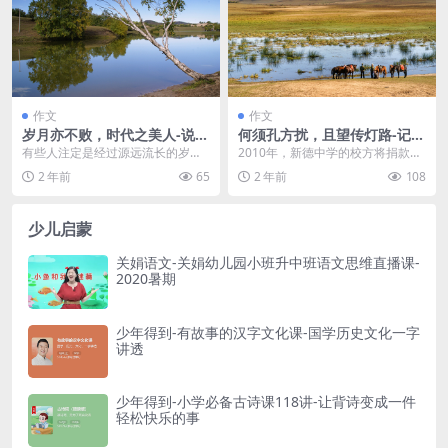
作文
作文
岁月亦不败，时代之美人-说明
何须孔方扰，且望传灯路-记叙
文400字
文700字 高一作文范文
有些人注定是经过源远流长的岁
2010年，新德中学的校方将捐款给
月，在时间的长河中受过流沙的打
青海玉树地震灾区的学生名单按排
2 年前
65
2 年前
108
磨和洗礼，才能在这浑浊...
名向全校公布。校...
少儿启蒙
关娟语文-关娟幼儿园小班升中班语文思维直播课-
2020暑期
少年得到-有故事的汉字文化课-国学历史文化一字
讲透
少年得到-小学必备古诗课118讲-让背诗变成一件
轻松快乐的事