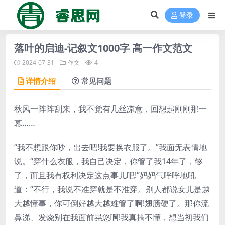
登录
落叶的启迪-记叙文1000字 高一作文范文
2024-07-31
作文
4
详情介绍
常见问题
秋风一阵阵刮来，我不觉有几丝凉意，回想起刚刚那一
幕……
“我不想跟你吵，出去吧!我要换衣服了。”我面无表情地
说。“穿什么衣服，我自己决定，你管了我14年了，够
了，而且我有权利决定这点事儿吧!”妈妈气呼呼地吼
道：“不行，我说不准穿就是不准穿。别人都说女儿是越
大越懂事，你可倒好越大越难管了啊!翅膀硬了。那你流
鼻涕、发烧别在我面前晃悠啊!我真搞不懂，想当初我们