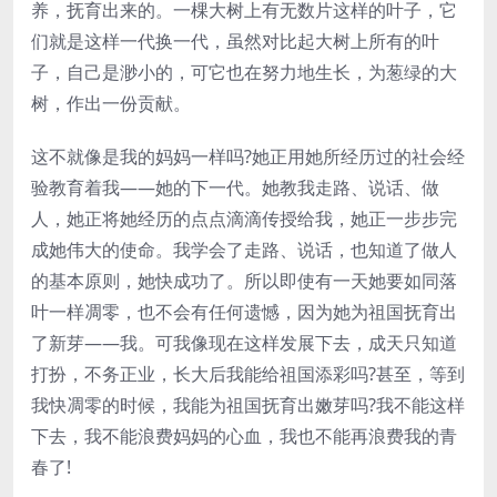
养，抚育出来的。一棵大树上有无数片这样的叶子，它
们就是这样一代换一代，虽然对比起大树上所有的叶
子，自己是渺小的，可它也在努力地生长，为葱绿的大
树，作出一份贡献。
这不就像是我的妈妈一样吗?她正用她所经历过的社会经
验教育着我——她的下一代。她教我走路、说话、做
人，她正将她经历的点点滴滴传授给我，她正一步步完
成她伟大的使命。我学会了走路、说话，也知道了做人
的基本原则，她快成功了。所以即使有一天她要如同落
叶一样凋零，也不会有任何遗憾，因为她为祖国抚育出
了新芽——我。可我像现在这样发展下去，成天只知道
打扮，不务正业，长大后我能给祖国添彩吗?甚至，等到
我快凋零的时候，我能为祖国抚育出嫩芽吗?我不能这样
下去，我不能浪费妈妈的心血，我也不能再浪费我的青
春了!