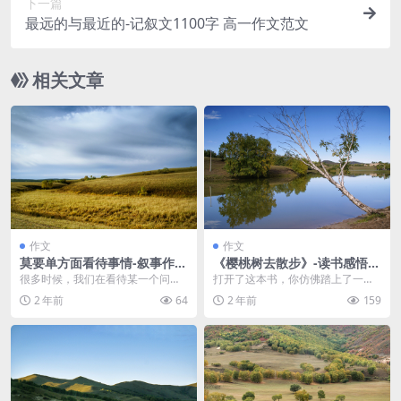
下一篇
最远的与最近的-记叙文1100字 高一作文范文
相关文章
作文
作文
莫要单方面看待事情-叙事作文
《樱桃树去散步》-读书感悟1
700字 高一作文范文
500字 高二作文范文
很多时候，我们在看待某一个问
打开了这本书，你仿佛踏上了一段
题，认识某一个事物时，只会从一
不可思议的旅途。樱桃树趁着月黑
2 年前
64
2 年前
159
这个方面去认识，却没有...
人静的时候，去散散步...