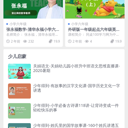
│ ├─ 013 .mp4 [123.82MB]
│ ├─ 014 .mp4 [172.52MB]
│ ├─ 015 .mp4 [159.59MB]
小学六年级
小学六年级
│ ├─ 016 .mp4 [119.62MB]
张永福数学-清华永福小学六年
外研版一年级起点六年级英语
级数学思维拓展系列课程(秋季
上学期同步课程
│ ├─ 017 .mp4 [117.22MB]
名师简介： 张永福，清华永福哥，
课程简介： 同桌100学习网为中小
+春季)
12 年教学经验，毕业于清华大学数
学生、高中生提供语文、数学、英
2 年前
232
19.9
2 年前
4
19.9
│ ├─ 018 .mp4 [113.28MB]
学系，省级高考...
语、奥数等各学科...
│ ├─ 019 .mp4 [154.12MB]
少儿启蒙
│ ├─ 020 .mp4 [200.56MB]
关娟语文-关娟幼儿园小班升中班语文思维直播课-
│ ├─ 021 .mp4 [128.51MB]
2020暑期
│ ├─ 022 .mp4 [114.86MB]
│ ├─ 023 .mp4 [135.64MB]
少年得到-有故事的汉字文化课-国学历史文化一字
讲透
│ ├─ 024 .mp4 [136.02MB]
│ ├─ 025 .mp4 [111.93MB]
少年得到-小学必备古诗课118讲-让背诗变成一件
│ ├─ 026 .mp4 [119.64MB]
轻松快乐的事
│ ├─ 027 .mp4 [174.58MB]
│ ├─ 028 .mp4 [171.08MB]
少年得到-姓氏里的国学故事课-160个姓氏讲透五