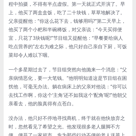
程中拍摄，不得有半点虚假。第一天就正式开演了。早
上，他买了两盒盒饭，吃了二十块钱，草草地解决了。
父亲提醒他：“你这么花下去，钱够用吗?”第二天早上，
他买了两个小粑和半碗稀饭，对父亲说：“今天买得便
宜，只花了3块钱呢!”节目组又提醒他：“早餐要给病人
吃点营养的”左右为难之际，他只好自己亲自下厨，可饭
菜却令人难以下咽。
一个多星期过去了，节目组突然向他抛来一个消息：“父
亲病情恶化，要一大笔钱。”他明明知道这是节目组在困
扰他，可毫无办法。躺在病床上的父亲对他说：“你可以
去找工作啊，你这个‘主角’还不如我这个‘配角’呢!”他朝父
亲看去，他的脸真得有点苍白。
没办法，他只好不停地寻找商机，终于就在他快放弃之
时，忽然看见了希望之光。他发现很多老人腿脚不方
便，便开了一家超市，专为那些行动不便的老人送菜上