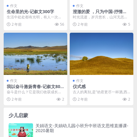
作文
作文
生命里的光-记叙文300字
澄澈的爱 ，只为中国-抒情作
文900字 高一作文范文
生活中处处都有光明，有人一次次
时光流逝，岁月悠长，山河无恙，
的带给你希望让你走出黑暗，有人
历经百年，中华民族从站起来，富
2 年前
56
2 年前
5
默默关心着你，帮助着...
起来到强起来的伟大飞...
作文
作文
我以奋斗激扬青春-记叙文800
仪式感
字
奋斗是什么？它是我们收获成长道
古人的离别,是“劝君更尽一杯酒,西
路上的必由之路，是我们在低谷时
出阳关无故人”,是“孤帆远影碧空尽,
2 年前
2
2 年前
2
心里的一股冲劲，也是...
唯见长江天...
少儿启蒙
关娟语文-关娟幼儿园小班升中班语文思维直播课-
2020暑期