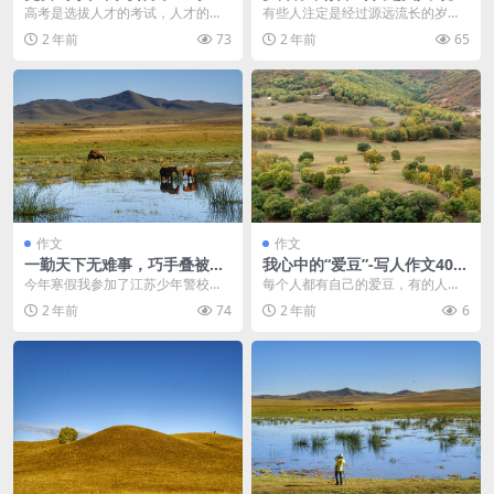
一作文范文
文400字
高考是选拔人才的考试，人才的最
有些人注定是经过源远流长的岁
起码条件是有正确的人生观、价值
月，在时间的长河中受过流沙的打
2 年前
73
2 年前
65
观、世界观，而高考作...
磨和洗礼，才能在这浑浊...
作文
作文
一勤天下无难事，巧手叠被重
我心中的“爱豆”-写人作文400
坚持-记叙文1200字 高一作文
字 五年级作文范文
今年寒假我参加了江苏少年警校冬
每个人都有自己的爱豆，有的人的
范文
令营，这是我第一次离开家，离开
爱豆是歌坛明星，有的人的爱豆是
2 年前
74
2 年前
6
爸爸妈妈，独自生活。...
足球大神，还有的人的...