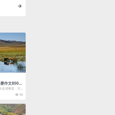
赛作文800字
步走进教室，引
教室里挤满了
96