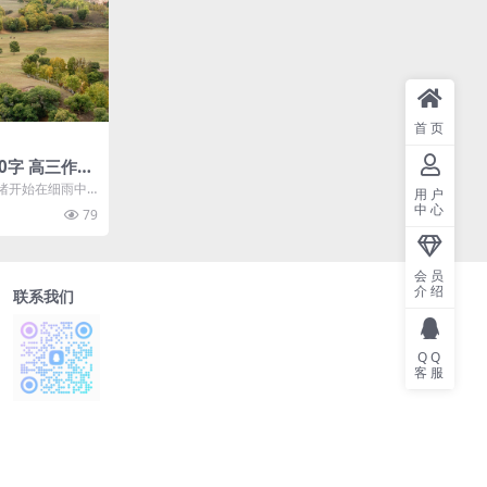
首页
0字 高三作文
绪开始在细雨中
用户
荡。。。清新的
中心
79
会员
介绍
联系我们
QQ
客服