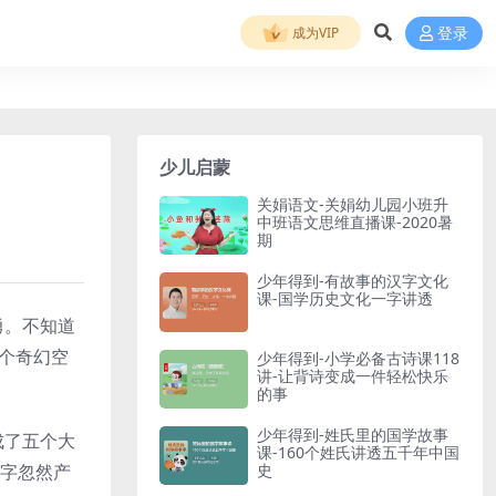
成为VIP
登录
少儿启蒙
关娟语文-关娟幼儿园小班升
中班语文思维直播课-2020暑
期
少年得到-有故事的汉字文化
课-国学历史文化一字讲透
勇。不知道
个奇幻空
少年得到-小学必备古诗课118
讲-让背诗变成一件轻松快乐
的事
少年得到-姓氏里的国学故事
成了五个大
课-160个姓氏讲透五千年中国
大字忽然产
史