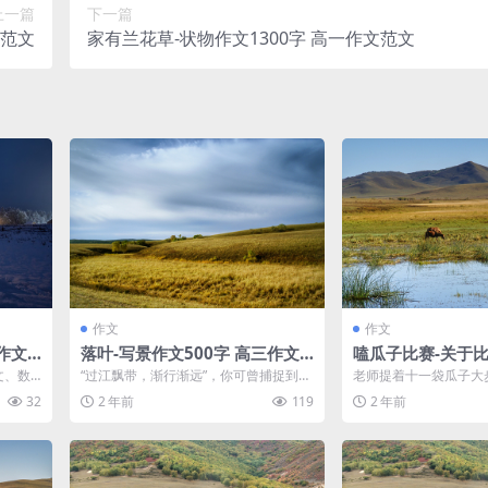
上一篇
下一篇
文范文
家有兰花草-状物作文1300字 高一作文范文
作文
作文
作文
落叶-写景作文500字 高三作文
嗑瓜子比赛-关于比
范文
高三作文范文
文、数
“过江飘带，渐行渐远”，你可曾捕捉到流
老师提着十一袋瓜子大
练习、
水向东，夕阳西下？水往东流，白云翻
起了我们的热烈讨论。
32
2 年前
119
2 年前
滚，荣耀...
人，学生们在大...