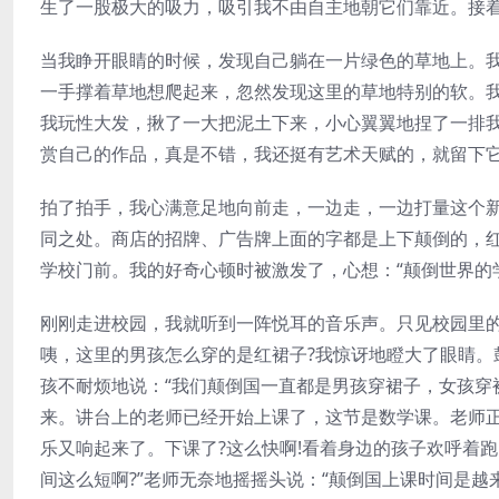
生了一股极大的吸力，吸引我不由自主地朝它们靠近。接着
当我睁开眼睛的时候，发现自己躺在一片绿色的草地上。我
一手撑着草地想爬起来，忽然发现这里的草地特别的软。
我玩性大发，揪了一大把泥土下来，小心翼翼地捏了一排我
赏自己的作品，真是不错，我还挺有艺术天赋的，就留下
拍了拍手，我心满意足地向前走，一边走，一边打量这个
同之处。商店的招牌、广告牌上面的字都是上下颠倒的，
学校门前。我的好奇心顿时被激发了，心想：“颠倒世界的学
刚刚走进校园，我就听到一阵悦耳的音乐声。只见校园里
咦，这里的男孩怎么穿的是红裙子?我惊讶地瞪大了眼睛。
孩不耐烦地说：“我们颠倒国一直都是男孩穿裙子，女孩穿
来。讲台上的老师已经开始上课了，这节是数学课。老师正
乐又响起来了。下课了?这么快啊!看着身边的孩子欢呼着
间这么短啊?”老师无奈地摇摇头说：“颠倒国上课时间是越