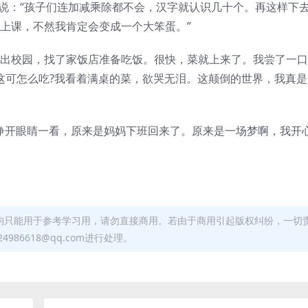
着说：“孩子们连加减乘除都不会，汉字就认识几十个。再这样下
校上课，不然我肯定会变成一个大笨蛋。”
走出校园，找了家饭店准备吃饭。很快，菜就上来了。我尝了一
这可怎么吃?我看着满桌的菜，欲哭无泪。这颠倒的世界，我真
我睁开眼睛一看，原来是妈妈下班回来了。原来是一场梦啊，我开
均只能用于参考学习用，请勿直接商用。若由于商用引起版权纠纷，一切
6618@qq.com进行处理。