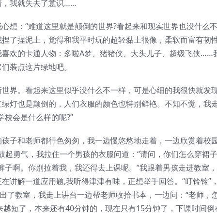
，我就失去了意识……
心想：“难道这里就是颠倒的世界?看起来和现实世界也没什么不
我捏了捏泥土，觉得和我平时玩的超轻黏土很像，柔软而富有韧
喜欢的卡通人物：多啦A梦、猪猪侠、大头儿子、超级飞侠……
它们装点这片绿地吧。
新世界。看起来这里似乎没什么不一样，可是心细的我很快就发
红绿灯也是颠倒的，人们衣服的颜色也特别鲜艳。不知不觉，我
校会是什么样的呢?”
的孩子和老师都行色匆匆，我一边慢悠悠地走着，一边欣赏着校
鼓起勇气，我拉住一个男孩的衣服问道：“请问，你们怎么穿裙子
裤子啊。你别拉着我，我还得去上课呢。”我跟着男孩走进教室
在讲解一道应用题,我听得津津有味，正想举手回答。“叮铃铃”
跑出了教室，我走上讲台一边帮老师收拾书本，一边问：“老师，
来越短了，本来还有40分钟的，现在只有15分钟了，下课时间倒