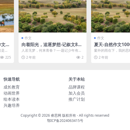
作文
作文
作文范
向着阳光，追逐梦想-记叙文800
夏天-自然作文100
字
范文
者是
人若无梦，何来青春？—-题记少年有
窗外的雨在下，我的思
。写雾
梦，应不止于心动，更要付诸行动。我...
徘徊，在模糊的雾中飘
225
2 年前
2
2 年前
风在我面前吹...
快速导航
关于本站
成长教育
品牌课程
动画世界
加入会员
绘本读本
推广计划
兴趣培养
Copyright © 2026
睿思网 版权所有
- All rights reserved
鄂ICP备2024063415号