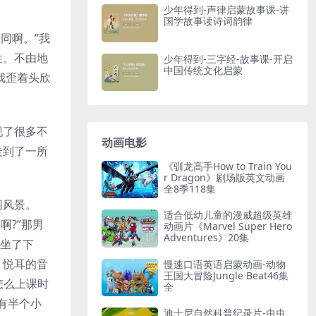
少年得到-声律启蒙故事课-讲
国学故事读诗词韵律
同啊。”我
性。不由地
少年得到-三字经-故事课-开启
中国传统文化启蒙
我歪着头欣
现了很多不
动画电影
走到了一所
《驯龙高手How to Train You
r Dragon》剧场版英文动画
全8季118集
园风景。
适合低幼儿童的漫威超级英雄
啊?”那男
动画片《Marvel Super Hero
Adventures》20集
，坐了下
，悦耳的音
慢速口语英语启蒙动画-动物
王国大冒险Jungle Beat46集
怎么上课时
全
有半个小
迪士尼自然科普纪录片-虫虫