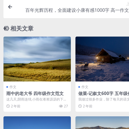
百年光辉历程，全面建设小康有感1000字 高一作
相关文章
作文
作文
雨中的老大爷 四年级作文范文
做菜-记叙文600字 五年级
范文
这几天,阴雨连绵,小雨在淅淅沥沥的下个
我做过很多作业，除了每天的语
不停,地上都挤满了雨水,我穿着凉托鞋走
学和英语作业外，还有每天钢琴
2 年前
27
2 年前
在水...
编程作业，但...