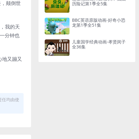
去，颠倒世
历险记第1季全5集
BBC英语原版动画-好奇小恐
龙第1季全51集
口，我的天
是一分钟也
儿童国学经典动画-孝贤闵子
全36集
心地又蹦又
责任均由使