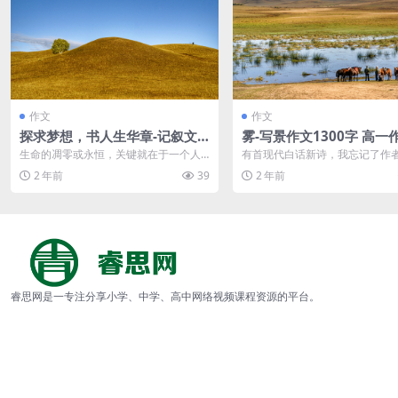
作文
作文
探求梦想，书人生华章-记叙文6
雾-写景作文1300字 高一
00字 高一作文范文
文
生命的凋零或永恒，关键就在于一个人
有首现代白话新诗，我忘记了作
是否有梦想，是否点燃梦想之火。人生
谁，但其内容却深深映在脑海中
2 年前
39
2 年前
如一场马拉松...
只有三句，极为...
睿思网是一专注分享小学、中学、高中网络视频课程资源的平台。