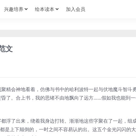
兴趣培养
绘本读本
加入会员
文范文
我聚精会神地看着，仿佛与书中的哈利波特一起与伏地魔斗智斗
黄昏了。合上书，我的思绪不由地飘向了远方……假如我也能到一
字都浮了出来，绕着我身边打转。渐渐地这些字聚在了一起，组
字都是上下颠倒的，一时之间不容易认的出。这五个金光闪闪的