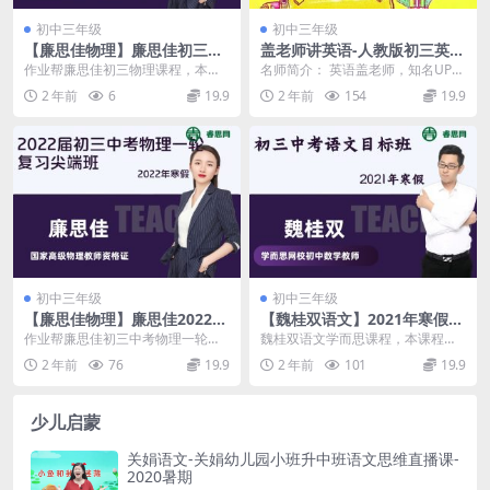
初中三年级
初中三年级
【廉思佳物理】廉思佳初三物
盖老师讲英语-人教版初三英语
理中考一轮复习全国版尖端班-
同步课程重点精讲(九年级全一
作业帮廉思佳初三物理课程，本课
名师简介： 英语盖老师，知名UP
2022寒假
册)
程大小2.11GB，包含MP4/PDF/DO
主，一位孜孜不倦的英语教育工作
2 年前
6
19.9
2 年前
154
19.9
C视频...
者。盖老师主讲的初...
初中三年级
初中三年级
【廉思佳物理】廉思佳2022届
【魏桂双语文】2021年寒假初
初三中考物理一轮复习尖端班-
三中考语文目标班
作业帮廉思佳初三中考物理一轮复
魏桂双语文学而思课程，本课程共
2022寒假
习课程，本课程大小31.60GB，包
3.64GB，VIP会员可通过百度网盘
2 年前
76
19.9
2 年前
101
19.9
含MP4/PD...
转存下载。此...
少儿启蒙
关娟语文-关娟幼儿园小班升中班语文思维直播课-
2020暑期