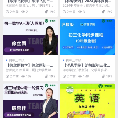
【陈潭飞化学】陈潭飞初三中
【林淼英语】2024届林淼初三
考化学目标A+班-2021秋季
中考英语尖端A+班-2024寒假
名师简介 陈潭飞，男，1988年3月
2024中考寄语：祝您中考压力减
30日出生。2009年加入学而思，任
轻、情绪稳定、表现出色、成功闯
2 年前
2
19.9
2 年前
3
19.9
学而思网...
关，并充分利用这次...
初中三年级
初中三年级
【徐丝雨数学】徐丝雨初一数
【洋葱学院】沪教版初三化学
学A+班(人教版)-2023秋季上
同步课程(9年级全套)
教师简介 徐丝雨，厦门大学数学系
洋葱学院沪教版初三化学同步课
毕业，9年教研教学经验，中考年级
程，本课程共3.11GB，VIP会员可
2 年前
109
19.9
2 年前
1.4K
19.9
负责人。作业帮1...
通过百度网盘转...