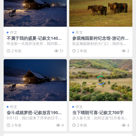
作文
作文
不属于我的盛夏-记叙文1400
参观梅园新村纪念馆-游记作文
字
1000字
毕业那一天我并没有哭，我对那些
驻足梅园新村的大门口，我仰头注
人没有什么思念，因为我们根本没
视着这座布满青藤的小院。曾经，
2 年前
51
2 年前
2
有所值得的时光，我是...
周总理就在这里工作;...
作文
作文
奋斗成就梦想-记叙放言1900
当下晴朗可喜-记叙文700字
字 高三作文范文
9月1日，我们迎来了开学的日子，
步入春天里，此时正值“日月春光斗
大家期待已久的《开学第一课》也
日光，山城斜路杏花香之景。”而墙
2 年前
4
2 年前
4
如期到来。身为学生...
外盛开的藤萝。似...