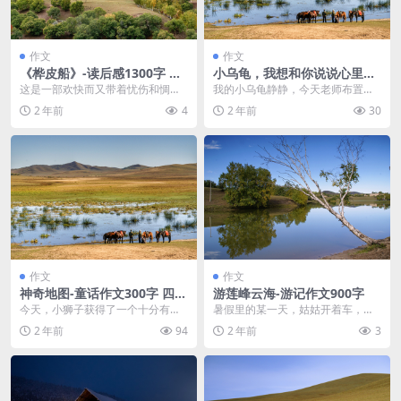
作文
作文
《桦皮船》-读后感1300字 高
小乌龟，我想和你说说心里话-
二作文范文
书信作文300字 四年级作文范
这是一部欢快而又带着忧伤和惆怅
我的小乌龟静静，今天老师布置我
文
的小说，一部不仅仅是写给孩子，
们写一篇“我想和你说说心里话”的作
2 年前
4
2 年前
30
而是写给所有人的小说...
文，我想借助这次...
作文
作文
神奇地图-童话作文300字 四年
游莲峰云海-游记作文900字
级作文范文
今天，小狮子获得了一个十分有用
暑假里的某一天，姑姑开着车，带
的道具，名为神奇地图，这张地图
着我和妈妈一起去莲峰云海玩。那
2 年前
94
2 年前
3
神奇的地方就在于它可...
天早上六点半，妈妈就...