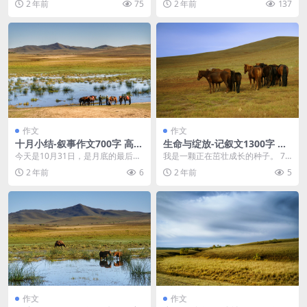
2 年前
75
2 年前
137
春，少年的活泼勇敢，...
易对看起来好像知道...
作文
作文
十月小结-叙事作文700字 高三
生命与绽放-记叙文1300字 高
作文范文
一作文范文
今天是10月31日，是月底的最后一
我是一颗正在茁壮成长的种子。 70
天。因为前几天忘了完成的一个任
年前，经过人们不懈地努力，我终
2 年前
6
2 年前
5
务，心情一直有些...
于被抛进了“泥土...
作文
作文