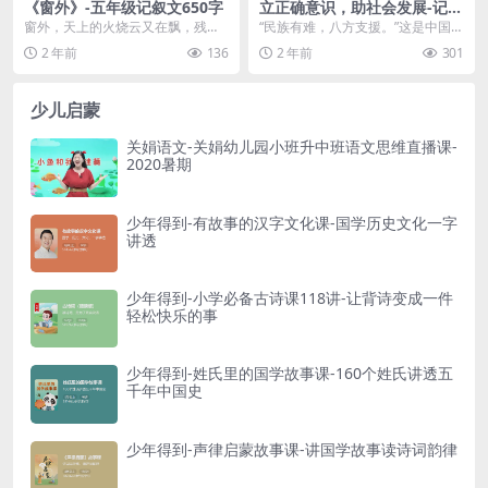
《窗外》-五年级记叙文650字
立正确意识，助社会发展-记叙
文800字 高二作文范文
窗外，天上的火烧云又在飘，残阳
“民族有难，八方支援。”这是中国面
余晖斜照在几朵云上，似乎映照出
对危机时，中华儿女都来相助的精
2 年前
136
2 年前
301
什么，似鲸，似鲲，似...
准描述。鸿星尔克...
少儿启蒙
关娟语文-关娟幼儿园小班升中班语文思维直播课-
2020暑期
少年得到-有故事的汉字文化课-国学历史文化一字
讲透
少年得到-小学必备古诗课118讲-让背诗变成一件
轻松快乐的事
少年得到-姓氏里的国学故事课-160个姓氏讲透五
千年中国史
少年得到-声律启蒙故事课-讲国学故事读诗词韵律