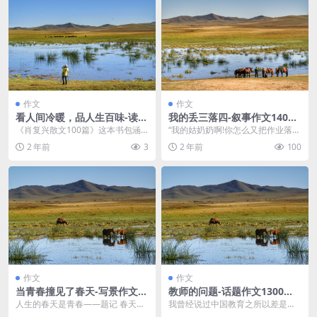
作文
作文
看人间冷暖，品人生百味-读
我的丢三落四-叙事作文1400
《肖复兴散文100篇》有感120
字 高二作文范文
《肖复兴散文100篇》这本书包涵
“我的姑奶奶啊!你怎么又把作业落在
0字 高一作文范文
了作者亲自挑选的一百篇散文作
你大姨妈家了!”“哎呦!怎么办!我好像
2 年前
3
2 年前
100
品，时间上从20世纪...
有忘带笔...
作文
作文
当青春撞见了春天-写景作文1
教师的问题-话题作文1300字
200字 高一作文范文
高二作文范文
人生的春天是青春——题记 春天，
我曾经说过中国教育之所以差是因
大自然万物复苏，绿意盎然。青
为教师的水平差。 孩子是一个很容