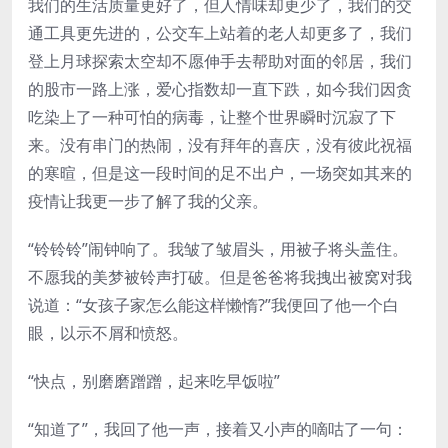
我们的生活质量更好了，但人情味却更少了，我们的交
通工具更先进的，公交车上站着的老人却更多了，我们
登上月球探索太空却不愿伸手去帮助对面的邻居，我们
的股市一路上涨，爱心指数却一直下跌，如今我们因贪
吃染上了一种可怕的病毒，让整个世界瞬时沉寂了下
来。没有串门的热闹，没有拜年的喜庆，没有彼此祝福
的寒暄，但是这一段时间的足不出户，一场突如其来的
疫情让我更一步了解了我的父亲。
“铃铃铃”闹钟响了。我皱了皱眉头，用被子将头盖住。
不愿我的美梦被铃声打破。但是爸爸将我拽出被窝对我
说道：“女孩子家怎么能这样懒惰?”我便回了他一个白
眼，以示不屑和愤怒。
“快点，别磨磨蹭蹭，起来吃早饭啦”
“知道了”，我回了他一声，接着又小声的嘀咕了一句：