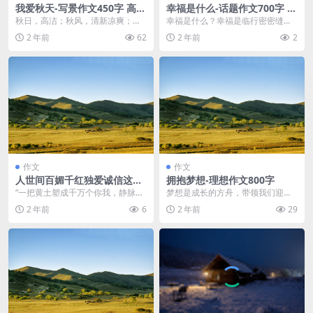
我爱秋天-写景作文450字 高三
幸福是什么-话题作文700字 高
作文范文
一作文范文
秋日，高洁；秋风，清新凉爽；秋
幸福是什么？幸福是临行密密缝，
雨；绵密灵异；秋天的颜色五颜六
意恐迟迟归的牵挂，幸福是春种一
2 年前
62
2 年前
2
色，绚丽多彩；秋天的...
粒粟，秋收万颗子的收...
作文
作文
人世间百媚千红独爱诚信这一
拥抱梦想-理想作文800字
种-记叙文1400字 高二作文范
“一把黄土塑成千万个你我，静脉是
梦想是成长的方舟，带领我们迎向
文
长城，动脉是黄河。五千年的文化
成功，当今社会信息纵横交错，亦
2 年前
6
2 年前
29
是生生不息的脉博，...
真亦假，因此我们需要...