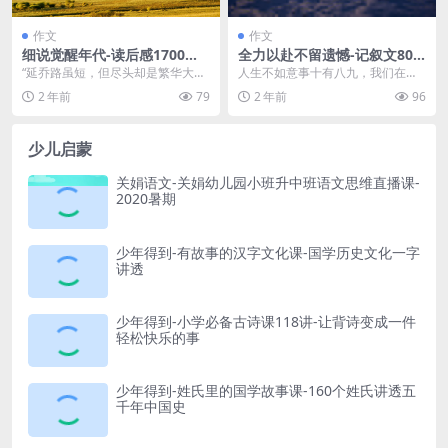
作文
作文
细说觉醒年代-读后感1700字
全力以赴不留遗憾-记叙文800
高二作文范文
字 高三作文范文
“延乔路虽短，但尽头却是繁华大
人生不如意事十有八九，我们在生
道。这短短的路途，却经历了一百
活当中，没有办法做到事事顺利，
2 年前
79
2 年前
96
年的艰苦奋斗。这盛世...
但是却可以事事尽力，...
少儿启蒙
关娟语文-关娟幼儿园小班升中班语文思维直播课-
2020暑期
少年得到-有故事的汉字文化课-国学历史文化一字
讲透
少年得到-小学必备古诗课118讲-让背诗变成一件
轻松快乐的事
少年得到-姓氏里的国学故事课-160个姓氏讲透五
千年中国史