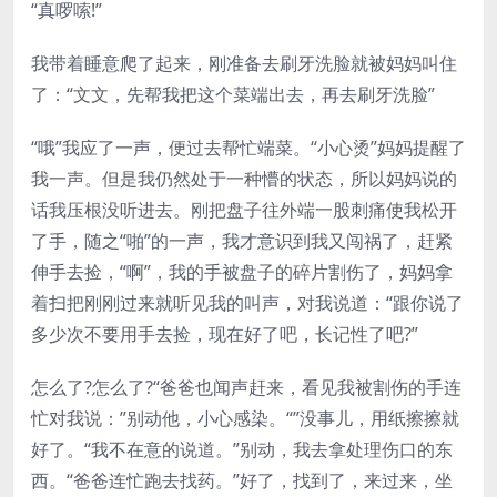
“真啰嗦!”
我带着睡意爬了起来，刚准备去刷牙洗脸就被妈妈叫住
了：“文文，先帮我把这个菜端出去，再去刷牙洗脸”
“哦”我应了一声，便过去帮忙端菜。“小心烫”妈妈提醒了
我一声。但是我仍然处于一种懵的状态，所以妈妈说的
话我压根没听进去。刚把盘子往外端一股刺痛使我松开
了手，随之“啪”的一声，我才意识到我又闯祸了，赶紧
伸手去捡，“啊”，我的手被盘子的碎片割伤了，妈妈拿
着扫把刚刚过来就听见我的叫声，对我说道：“跟你说了
多少次不要用手去捡，现在好了吧，长记性了吧?”
怎么了?怎么了?“爸爸也闻声赶来，看见我被割伤的手连
忙对我说：”别动他，小心感染。“”没事儿，用纸擦擦就
好了。“我不在意的说道。”别动，我去拿处理伤口的东
西。“爸爸连忙跑去找药。”好了，找到了，来过来，坐