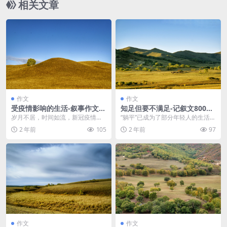
相关文章
作文
作文
受疫情影响的生活-叙事作文8
知足但要不满足-记叙文800字
00字 高三作文范文
高三作文范文
岁月不居，时间如流，新冠疫情自2
“躺平”已成为了部分年轻人的生活态
020年末爆发至今已有三年，在党
度，他他们所拥在有的事物感到满
2 年前
105
2 年前
97
的正确领导下，全...
足，与此衍生出来...
作文
作文