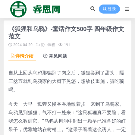
登录
《狐狸和乌鸦》-童话作文500字 四年级作文
范文
2024-04-20
初中课程
191
详情介绍
常见问题
自从上回从乌鸦那骗到了肉之后，狐狸尝到了甜头，隔
三岔五就到乌鸦家的大树下晃悠，想故伎重施，骗吃骗
喝。
今天一大早，狐狸又慢吞吞地散着步，来到了乌鸦家。
乌鸦见到狐狸，气不打一处来：“这只狐狸真不要脸，看
我怎么教训它。”乌鸦从树洞中叼出一颗早已准备好的红
果子，优雅地站在树梢上。“这果子看着这么诱人，一定