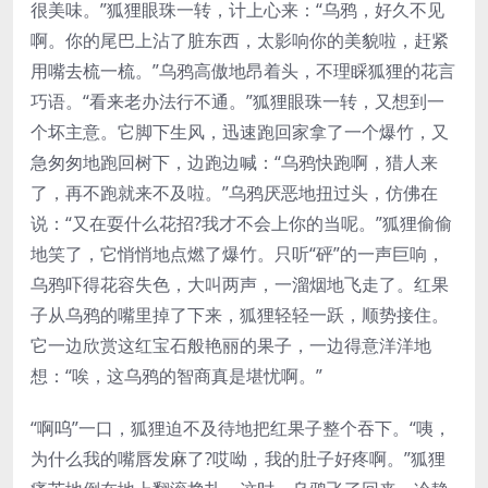
很美味。”狐狸眼珠一转，计上心来：“乌鸦，好久不见
啊。你的尾巴上沾了脏东西，太影响你的美貌啦，赶紧
用嘴去梳一梳。”乌鸦高傲地昂着头，不理睬狐狸的花言
巧语。“看来老办法行不通。”狐狸眼珠一转，又想到一
个坏主意。它脚下生风，迅速跑回家拿了一个爆竹，又
急匆匆地跑回树下，边跑边喊：“乌鸦快跑啊，猎人来
了，再不跑就来不及啦。”乌鸦厌恶地扭过头，仿佛在
说：“又在耍什么花招?我才不会上你的当呢。”狐狸偷偷
地笑了，它悄悄地点燃了爆竹。只听“砰”的一声巨响，
乌鸦吓得花容失色，大叫两声，一溜烟地飞走了。红果
子从乌鸦的嘴里掉了下来，狐狸轻轻一跃，顺势接住。
它一边欣赏这红宝石般艳丽的果子，一边得意洋洋地
想：“唉，这乌鸦的智商真是堪忧啊。”
“啊呜”一口，狐狸迫不及待地把红果子整个吞下。“咦，
为什么我的嘴唇发麻了?哎呦，我的肚子好疼啊。”狐狸