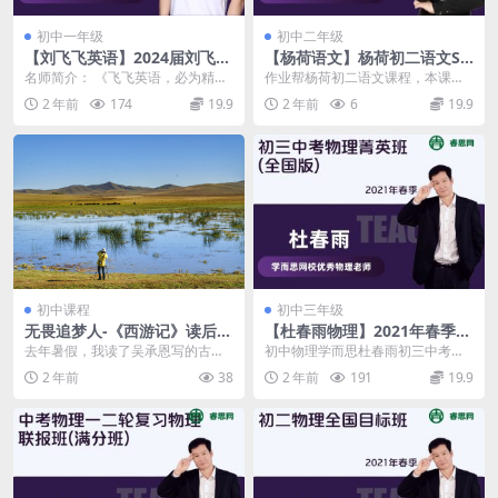
初中一年级
初中二年级
【刘飞飞英语】2024届刘飞飞
【杨荷语文】杨荷初二语文S
初一英语目标S班-2024寒假
班-2023暑假
名师简介： 《飞飞英语，必为精
作业帮杨荷初二语文课程，本课程
品》 刘飞飞，毕业于北京大学西方
共5.37GB，VIP会员可通过百度网
2 年前
174
19.9
2 年前
6
19.9
语言文学系。北京大...
盘转存下载。...
初中课程
初中三年级
无畏追梦人-《西游记》读后
【杜春雨物理】2021年春季初
感-记叙文500字 五年级作文范
三中考物理菁英班(全国版)
去年暑假，我读了吴承恩写的古典
初中物理学而思杜春雨初三中考物
文
名著《西游记》，其中，我们学的
理课程，本课程共9.62G，VIP会员
2 年前
38
2 年前
191
19.9
《猴王出世》就出自于...
可通过百度网...