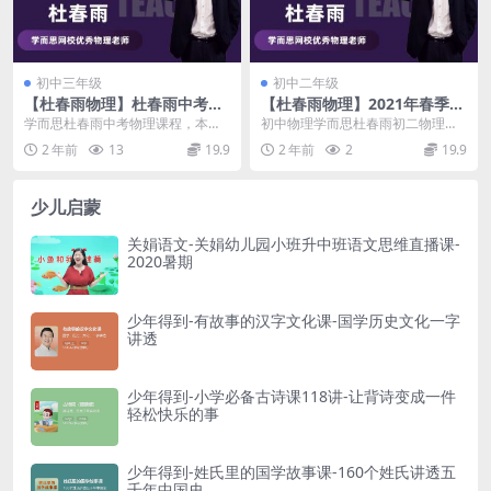
初中三年级
初中二年级
【杜春雨物理】杜春雨中考物
【杜春雨物理】2021年春季课
理一二轮复习物理联报班(满分
程初二物理全国目标班
学而思杜春雨中考物理课程，本课
初中物理学而思杜春雨初二物理课
班)
程共3.57GB，VIP会员可通过百度
程，本课程共8.32G，VIP会员可通
2 年前
13
19.9
2 年前
2
19.9
网盘转存下载...
过百度网盘转...
少儿启蒙
关娟语文-关娟幼儿园小班升中班语文思维直播课-
2020暑期
少年得到-有故事的汉字文化课-国学历史文化一字
讲透
少年得到-小学必备古诗课118讲-让背诗变成一件
轻松快乐的事
少年得到-姓氏里的国学故事课-160个姓氏讲透五
千年中国史