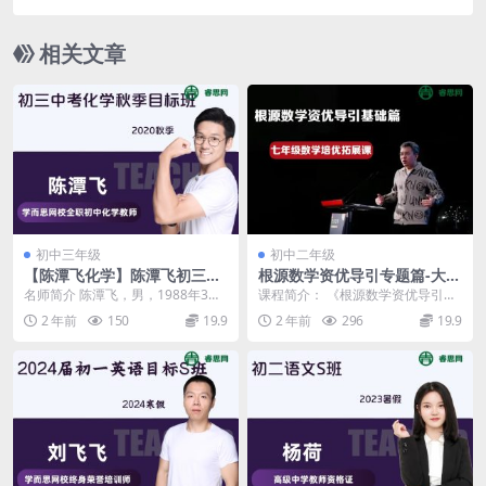
相关文章
初中三年级
初中二年级
【陈潭飞化学】陈潭飞初三中
根源数学资优导引专题篇-大林
考化学秋季目标班-2020秋季
老师七年级数学培优拓展课
名师简介 陈潭飞，男，1988年3月
课程简介： 《根源数学资优导引》
30日出生。2009年加入学而思，任
系列分为基础篇、专题篇和冲刺
2 年前
150
19.9
2 年前
296
19.9
学而思网...
篇，贯穿学子们整个初...