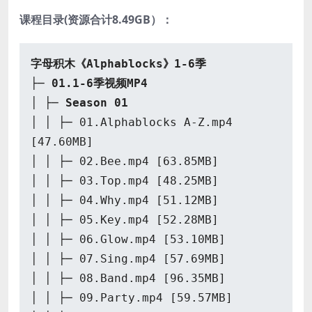
课程目录(资源合计8.49GB）：
字母积木《Alphablocks》1-6季
├─
01.1-6季视频MP4
│ ├─
Season 01
│ │ ├─ 01.Alphablocks A-Z.mp4
[47.60MB]
│ │ ├─ 02.Bee.mp4 [63.85MB]
│ │ ├─ 03.Top.mp4 [48.25MB]
│ │ ├─ 04.Why.mp4 [51.12MB]
│ │ ├─ 05.Key.mp4 [52.28MB]
│ │ ├─ 06.Glow.mp4 [53.10MB]
│ │ ├─ 07.Sing.mp4 [57.69MB]
│ │ ├─ 08.Band.mp4 [96.35MB]
│ │ ├─ 09.Party.mp4 [59.57MB]