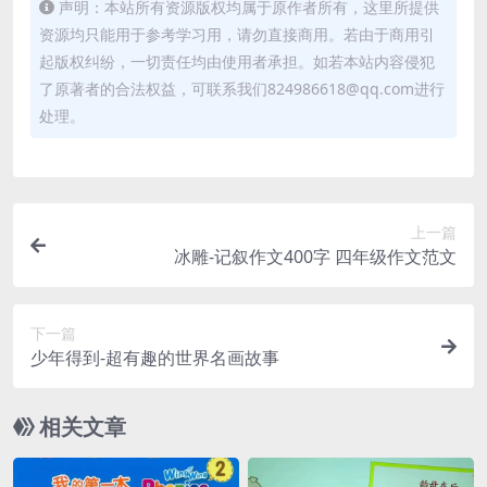
声明：本站所有资源版权均属于原作者所有，这里所提供
│ │ ├─ 26.Magic.mp4 [69.68MB]
资源均只能用于参考学习用，请勿直接商用。若由于商用引
│ ├─
Season 02
起版权纠纷，一切责任均由使用者承担。如若本站内容侵犯
│ │ ├─ 01.Taps.mp4 [76.99MB]
了原著者的合法权益，可联系我们824986618@qq.com进行
│ │ ├─ 02.In.mp4 [60.65MB]
处理。
│ │ ├─ 03.Man.mp4 [72.87MB]
│ │ ├─ 04.Din.mp4 [58.62MB]
│ │ ├─ 05.Dog.mp4 [143.19MB]
│ │ ├─ 06.Cat.mp4 [56.06MB]
上一篇
│ │ ├─ 07.Pen.mp4 [57.38MB]
冰雕-记叙作文400字 四年级作文范文
│ │ ├─ 08.Up.mp4 [102.08MB]
│ │ ├─ 09.Red.mp4 [86.42MB]
下一篇
│ │ ├─ 10.Hen.mp4 [54.55MB]
少年得到-超有趣的世界名画故事
│ │ ├─ 11.Bop.mp4 [75.24MB]
│ │ ├─ 12.Fred.mp4 [90.02MB]
相关文章
│ │ ├─ 13.Hill.mp4 [74.05MB]
│ │ ├─ 14.Van.mp4 [61.08MB]