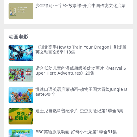
│ │ ├─ 06.Name.mp4 [72.91MB]
少年得到-三字经-故事课-开启中国传统文化启蒙
│ │ ├─ 07.Sleep.mp4 [58.71MB]
│ │ ├─ 08.Mine.mp4 [104.50MB]
│ │ ├─ 09.Home.mp4 [85.79MB]
动画电影
│ │ ├─ 10.Blue.mp4 [70.14MB]
│ │ ├─ 11.Outlaw.mp4 [58.05MB]
《驯龙高手How to Train Your Dragon》剧场版
英文动画全8季118集
│ │ ├─ 12.Birthday Girl.mp4
[75.98MB]
适合低幼儿童的漫威超级英雄动画片《Marvel S
│ │ ├─ 13.Cowboy.mp4 [57.95MB]
uper Hero Adventures》20集
│ ├─
Season 05：Magic Words
│ │ ├─ 01.Alphablock.A.mp4 [23.78MB]
慢速口语英语启蒙动画-动物王国大冒险Jungle B
eat46集全
│ │ ├─ 02.Alphablock.B.mp4 [25.13MB]
│ │ ├─ 03.Alphablock.C.mp4 [33.79MB]
迪士尼自然科普纪录片-虫虫历险记第1季全5集
│ │ ├─ 04.Alphablock.D.mp4 [25.20MB]
│ │ ├─ 05.Alphablock.E.mp4 [26.96MB]
│ │ ├─ 06.Alphablock.F.mp4 [30.53MB]
BBC英语原版动画-好奇小恐龙第1季全51集