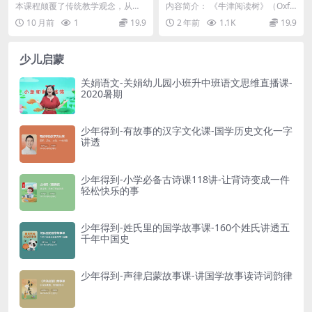
味数学计算课
频+PDF绘本+练习册合集
│ │ ├─ 18.Book.mp4 [66.71MB]
本课程颠覆了传统教学观念，从数
内容简介： 《牛津阅读树》（Oxfo
字具象化入手，模拟儿童认知规
rd Reading Tree），是英国牛津...
10 月前
1
19.9
2 年前
1.1K
19.9
│ │ ├─ 19.Hey.mp4 [67.32MB]
律，独创了一套简单、有...
│ │ ├─ 20.Card.mp4 [73.42MB]
少儿启蒙
│ │ ├─ 21.The End.mp4 [71.11MB]
关娟语文-关娟幼儿园小班升中班语文思维直播课-
│ │ ├─ 22.How Now, Brown Cow.mp4
2020暑期
[86.47MB]
│ │ ├─ 23.Fair.mp4 [65.48MB]
少年得到-有故事的汉字文化课-国学历史文化一字
讲透
│ │ ├─ 24.Ants.mp4 [56.61MB]
│ │ ├─ 25.Ink.mp4 [56.73MB]
少年得到-小学必备古诗课118讲-让背诗变成一件
│ │ ├─ 26.Crash.mp4 [61.84MB]
轻松快乐的事
│ ├─
Season 04
│ │ ├─ 01.Four.mp4 [81.40MB]
少年得到-姓氏里的国学故事课-160个姓氏讲透五
千年中国史
│ │ ├─ 02.Clap.mp4 [58.69MB]
│ │ ├─ 03.Prank.mp4 [67.00MB]
少年得到-声律启蒙故事课-讲国学故事读诗词韵律
│ │ ├─ 04.Plusman.mp4 [55.36MB]
│ │ ├─ 05.Alphabet.mp4 [66.07MB]