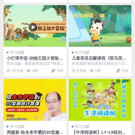
│ │ ├─ 03.Win.mp4 [86.53MB]
│ │ ├─ 04.Hat.mp4 [69.92MB]
│ │ ├─ 05.Little Red N.mp4 [57.75MB]
│ │ ├─ 06.Dots.mp4 [77.00MB]
│ │ ├─ 07.Frog on a Dog.mp4
[61.23MB]
学习启蒙
学习启蒙
│ │ ├─ 08.Best.mp4 [62.78MB]
小灯塔学堂-动物王国大冒险
儿童英语启蒙课程《斑马英语
│ │ ├─ 09.Fit.mp4 [70.63MB]
(给孩子的英语启蒙)
L0级》1-27周共7单元136个
英语启蒙，很多家长踩过坑 *报读
本资源的“斑马英语L0”级包含1-27
视频
课程要么太难要么太简单 *从单
周的课程，共7个单元（到第7单元
│ │ ├─ 10.Odd.mp4 [58.77MB]
10 月前
246
19.9
9 月前
190
19.9
词、句型开始，扼杀...
第三周），...
│ │ ├─ 11.Champ.mp4 [63.06MB]
│ │ ├─ 12.Song.mp4 [78.00MB]
│ │ ├─ 13.Thing.mp4 [94.37MB]
│ │ ├─ 14.Train.mp4 [60.20MB]
│ │ ├─ 15.Beep.mp4 [50.28MB]
│ │ ├─ 16.Tightrope.mp4 [70.45MB]
学习启蒙
学习启蒙
│ │ ├─ 17.Toad.mp4 [50.30MB]
周建新-给未来学霸的30堂趣
【牛津阅读树】L1~L9级别音