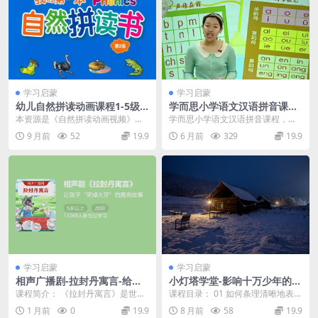
│ │ ├─ 15.Zap.mp4 [56.25MB]
│ │ ├─ 16.Dot.mp4 [54.18MB]
│ │ ├─ 17.Lips.mp4 [78.54MB]
│ │ ├─ 18. Web.mp4 [57.34MB]
│ │ ├─ 19.Box.mp4 [66.27MB]
学习启蒙
学习启蒙
│ │ ├─ 20.Quick.mp4 [74.63MB]
幼儿自然拼读动画课程1-5级
学而思小学语文汉语拼音课
共172集
程：10课时学会汉语拼音(杨
本资源是《自然拼读动画视频》的
学而思小学语文汉语拼音课程，本
│ │ ├─ 21.Kick.mp4 [90.68MB]
慧涵)
资料下载，全5级别共172集，每集
课程共1.33G，VIP会员可通过百度
9 月前
52
19.9
6 月前
329
19.9
播放时长约2分钟...
网盘转存下载...
│ │ ├─ 22.Wig.mp4 [61.44MB]
│ │ ├─ 23.Rainbow.mp4 [143.41MB]
│ │ ├─ 24.On.mp4 [223.27MB]
│ │ ├─ 25.ABC.mp4 [60.86MB]
│ │ ├─ 26.The Cat Sat on the Mat.mp4
[90.98MB]
│ ├─
Season 03
学习启蒙
学习启蒙
相声广播剧-拉封丹寓言-给孩
小灯塔学堂-影响十万少年的人
│ │ ├─ 01.Wish.mp4 [70.25MB]
子的 20 条人生智慧
际沟通课—进阶版(让孩子轻松
课程简介： 《拉封丹寓言》是世界
课程目录： 01 如何条理清晰地表达
成为社交小达人)
│ │ ├─ 02.Snowman.mp4 [99.34MB]
三大寓言之一！作者拉封丹被誉为
观点.mp4 02. 如何清提出自己的不
1 月前
0
19.9
8 月前
58
19.9
“法国的荷马”。...
同观...