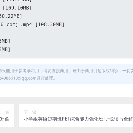
169.10MB]
.22MB]
om）.mp4 [108.30MB]
MB]
MB]
均只能用于参考学习用，请勿直接商用。若由于商用引起版权纠纷，一切
6618@qq.com进行处理。
上一篇
下一篇
年寒假
小学组英语短期班PET综合能力强化班,听说读写全