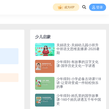
成为VIP
登录
少儿启蒙
关娟语文-关娟幼儿园小班升
中班语文思维直播课-2020暑
期
少年得到-有故事的汉字文化
课-国学历史文化一字讲透
少年得到-小学必备古诗课118
讲-让背诗变成一件轻松快乐
的事
少年得到-姓氏里的国学故事
课-160个姓氏讲透五千年中国
史