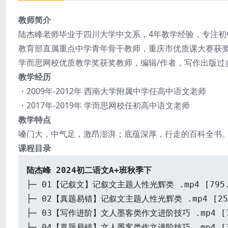
教师简介
陆杰峰老师毕业于四川大学中文系，4年教学经验，专注初
教育部直属重点中学青年骨干教师，重庆市优质课大赛获
学而思网校优质教学奖获奖教师，编辑/作者，写作出版过
教学经历
・2009年-2012年 西南大学附属中学任高中语文老师
・2017年-2019年 学而思网校任初高中语文老师
教学特点
嗓门大，中气足，激昂澎湃；底蕴深厚，行走的百科全书
课程目录
陆杰峰 2024初二语文A+班秋季下
├─ 01【记叙文】记叙文主题人性光辉类 .mp4 [795.
├─ 02【真题易错】记叙文主题人性光辉类 .mp4 [255
├─ 03【写作进阶】文人墨客类作文进阶技巧 .mp4 [76
├─ 04【真题易错】文人墨客类作文进阶技巧 .mp4 [30