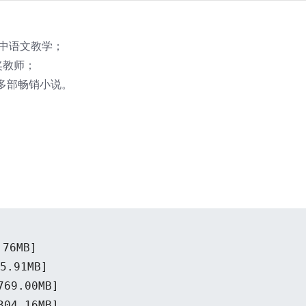
中语文教学；
奖教师；
多部畅销小说。
。
76MB]
.91MB]
9.00MB]
4.16MB]