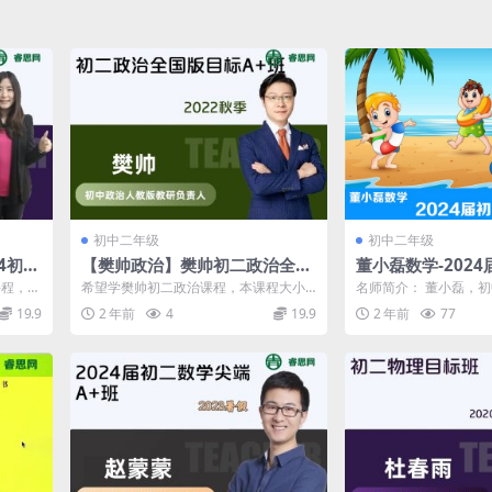
初中二年级
初中二年级
4初二
【樊帅政治】樊帅初二政治全国
董小磊数学-202
版目标A+班-2022秋季
标S班-2023年暑期
课程，本
希望学樊帅初二政治课程，本课程大小5.
名师简介： 董小磊，
41GB，包含MP4视频共12个文件，VI...
业于北师大，硕士学位
19.9
2 年前
4
19.9
2 年前
77
邀请赛命题...