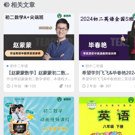
相关文章
初中二年级
初中二年级
【赵蒙蒙数学】赵蒙蒙初二数学
希望学刘飞飞&毕春艳202
A+尖端班-2022秋季
英语全国S班
作业帮赵蒙蒙初二数学课程，本课程大
希望学刘飞飞&毕春艳初二英语
小16.10GB，包含MP4/PDF视频、课
课程共9.59GB，VIP会员可通过...
2 年前
103
19.9
2 年前
307
件...