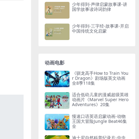
少年得到-声律启蒙故事课-讲
国学故事读诗词韵律
少年得到-三字经-故事课-开启
中国传统文化启蒙
动画电影
《驯龙高手How to Train You
r Dragon》剧场版英文动画
全8季118集
适合低幼儿童的漫威超级英雄
动画片《Marvel Super Hero
Adventures》20集
慢速口语英语启蒙动画-动物
王国大冒险Jungle Beat46集
全
迪士尼自然科普纪录片-虫虫