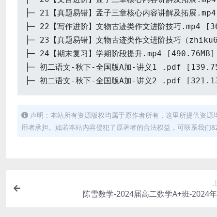
├─ 21【真题易错】孟子三章核心内容讲解及拓展.mp4 [
├─ 22【写作进阶】文物古迹类作文进阶技巧.mp4 [360
├─ 23【真题易错】文物古迹类作文进阶技巧（zhiku66.c
├─ 24【期末复习】学期阶段提升.mp4 [490.76MB]
├─ 初二语文-秋下-全国版A加-讲义1 .pdf [139.75
├─ 初二语文-秋下-全国版A加-讲义2 .pdf [321.13
声明：本站所有资源版权均属于原作者所有，这里所提供资源
用者承担。如若本站内容侵犯了原著者的合法权益，可联系我们82498
陈雪数学-2024届高二数学A+班-2024