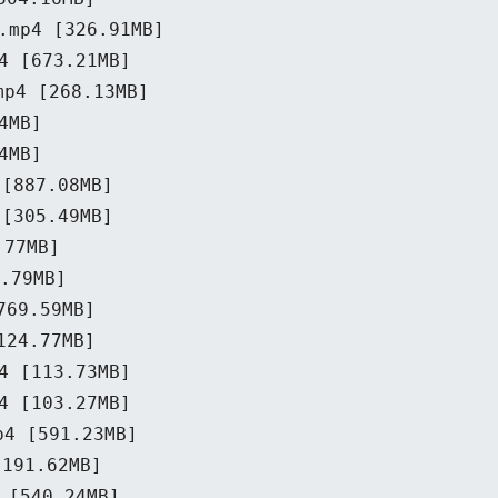
p4 [326.91MB]
[673.21MB]
 [268.13MB]
4MB]
4MB]
87.08MB]
05.49MB]
77MB]
79MB]
9.59MB]
4.77MB]
[113.73MB]
[103.27MB]
[591.23MB]
91.62MB]
540.24MB]