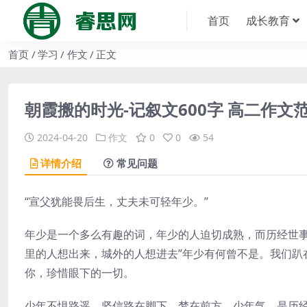
首页
成长教育
首页
学习
作文
正文
朝霞搬的时光-记叙文600字 高二作文
2024-04-20
作文
0
0
54
详情介绍
常见问题
“宣父犹能畏后生，丈夫未可轻年少。”
年少是一个多么有趣的词，年少的人迫切成熟，而历经世事
里的人想出来，城外的人想进去”年少有何曾不是。我们趴
你，珍惜眼下的一切。
少年不惧路遥，坚信路在脚下，梦在前方。少年气，是历