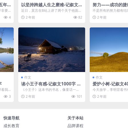
五年
以坚持跨越人生之磨难-记叙文1
努力——成功的捷径
100字 高一作文范文
字
学非要
近日，莫言在B站上讲了两个关于他面在
不是所有的努力都有结
买这个
遇到人生的艰难时刻的做法的励志故
些努力，能在冰冷坚硬
4
2 年前
82
2 年前
事，他用他的...
出十万朵野玫...
作文
作文
字
读小王子有感-记叙文1000字 高
爱护小树-记叙文4
三作文范文
作文范文
带着我
《小王子》这本书的书名，像童话一
今天放学，李明背着书
早上六
样，看似幼稚，但背后却隐藏着一股知
第一个跑出了教室。他
3
2 年前
101
2 年前
识的春天。只是...
“今天老师没...
快速导航
关于本站
成长教育
品牌课程