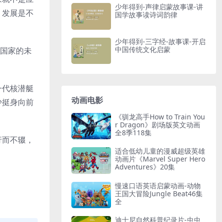
少年得到-声律启蒙故事课-讲
，发展是不
国学故事读诗词韵律
少年得到-三字经-故事课-开启
中国传统文化启蒙
，国家的未
一代核潜艇
动画电影
少挺身向前
《驯龙高手How to Train You
r Dragon》剧场版英文动画
全8季118集
行而不辍，
适合低幼儿童的漫威超级英雄
动画片《Marvel Super Hero
Adventures》20集
慢速口语英语启蒙动画-动物
王国大冒险Jungle Beat46集
全
迪士尼自然科普纪录片-虫虫