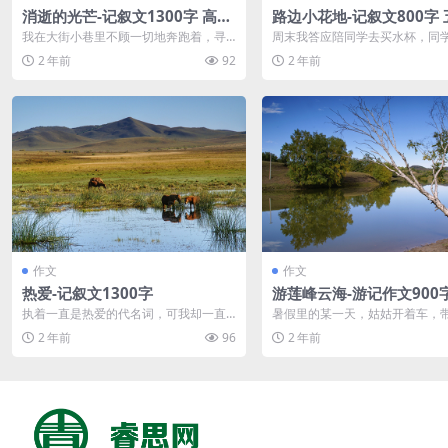
消逝的光芒-记叙文1300字 高一
路边小花地-记叙文800字 
作文范文
级作文范文
我在大街小巷里不顾一切地奔跑着，寻
周末我答应陪同学去买水杯，同
找着，只为见他一面。 ——题记 黄昏时
买个独一无二的漂亮杯子，为了
2 年前
92
2 年前
分，我穿...
杯子，我们必...
作文
作文
热爱-记叙文1300字
游莲峰云海-游记作文900
执着一直是热爱的代名词，可我却一直
暑假里的某一天，姑姑开着车，
不懂什么是热爱。——题记一开始不懂
和妈妈一起去莲峰云海玩。那天
2 年前
96
2 年前
热爱，我就觉...
点半，妈妈就...