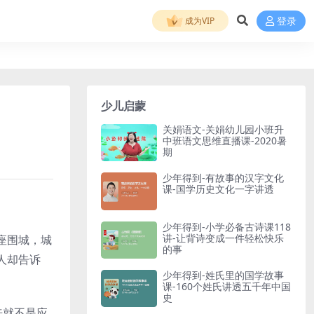
成为VIP
登录
少儿启蒙
关娟语文-关娟幼儿园小班升
中班语文思维直播课-2020暑
期
少年得到-有故事的汉字文化
课-国学历史文化一字讲透
少年得到-小学必备古诗课118
讲-让背诗变成一件轻松快乐
座围城，城
的事
人却告诉
少年得到-姓氏里的国学故事
课-160个姓氏讲透五千年中国
史
来就不是应