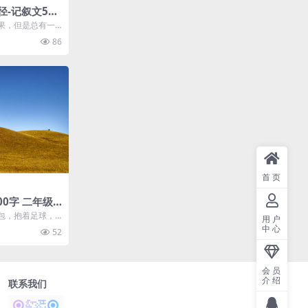
-记叙文550
果，但是总有一
的土壤中，绽放
86
首页
00字 二年级
包，抱着足球，
用户
自言自语地说：
中心
52
会员
介绍
联系我们