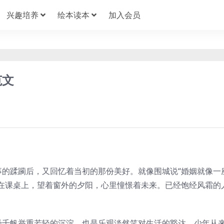
兴趣培养
绘本读本
加入会员
范文
的蹂躏后，又回忆着当初的那份美好。就像围城说“婚姻就像一
在课桌上，望着窗外的夕阳，心里憧憬着未来。已经饱经风霜的
经千帆举重若轻的沉淀，也是乐观淡然笑对生活的豁达。少年从