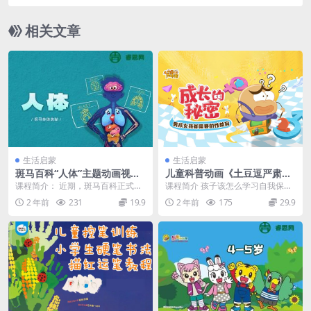
├─ 042.高姓.mp4 [88.48MB]
相关文章
├─ 043.贾姓.mp4 [54.54MB]
├─ 044.姜姓.mp4 [65.62MB]
├─ 045.尹姓.mp4 [60.02MB]
├─ 046.邓姓.mp4 [58.89MB]
├─ 047.房姓.mp4 [72.61MB]
├─ 048.干姓.mp4 [60.54MB]
├─ 049.管姓.mp4 [66.12MB]
生活启蒙
生活启蒙
├─ 050.洪姓.mp4 [54.60MB]
斑马百科“人体”主题动画视频
儿童科普动画《土豆逗严肃科
课程,带领孩子们探寻身体奥秘
普：成长的秘密》全11讲
课程简介： 近期，斑马百科正式发
课程简介 孩子该怎么学习自我保
├─ 051.卢姓.mp4 [61.74MB]
布“人体”主题，带领孩子们探寻神奇
护？父母吵架了，甚至分开了，孩
2 年前
231
19.9
2 年前
175
29.9
的身体“秘密”...
子该怎样在亲密关系变...
├─ 052.顾姓.mp4 [70.43MB]
├─ 053.黄姓.mp4 [56.36MB]
├─ 054.祁姓.mp4 [50.41MB]
├─ 055.毛姓.mp4 [81.01MB]
├─ 056.禹姓.mp4 [63.12MB]
├─ 057.米姓.mp4 [45.53MB]