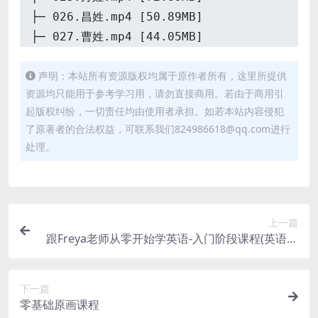
├─ 026.昌姓.mp4 [50.89MB]
├─ 027.曹姓.mp4 [44.05MB]
├─ 028.柏姓.mp4 [59.62MB]
声明：本站所有资源版权均属于原作者所有，这里所提供
├─ 029.毕姓.mp4 [58.16MB]
资源均只能用于参考学习用，请勿直接商用。若由于商用引
├─ 030.窦姓.mp4 [43.00MB]
起版权纠纷，一切责任均由使用者承担。如若本站内容侵犯
├─ 031.范姓.mp4 [51.39MB]
了原著者的合法权益，可联系我们824986618@qq.com进行
├─ 032.费姓.mp4 [63.32MB]
处理。
├─ 033.鲁姓.mp4 [71.54MB]
├─ 034.鲍姓.mp4 [62.43MB]
├─ 035.卞姓.mp4 [54.14MB]
├─ 036.傅姓.mp4 [57.19MB]
上一篇
├─ 037.海姓.mp4 [54.07MB]
跟Freya老师从零开始学英语-入门阶段课程(英语零
基础直达六级系列)
├─ 038.乐姓.mp4 [66.63MB]
├─ 039.于姓.mp4 [69.64MB]
下一篇
├─ 040.郭姓.mp4 [70.85MB]
零基础原画课程
├─ 041.包姓.mp4 [51.27MB]