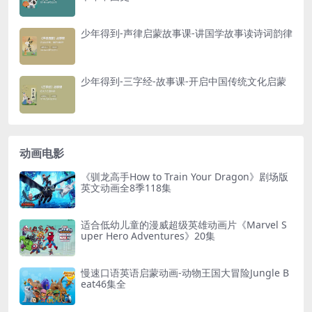
├─ 090.关姓.mp4 [51.75MB]
少年得到-声律启蒙故事课-讲国学故事读诗词韵律
├─ 091.胡姓.mp4 [59.27MB]
├─ 092.童姓.mp4 [67.90MB]
├─ 093.石姓.mp4 [60.55MB]
少年得到-三字经-故事课-开启中国传统文化启蒙
├─ 094.左姓.mp4 [55.66MB]
├─ 095.崔姓.mp4 [69.55MB]
├─ 096.龚姓.mp4 [49.13MB]
动画电影
├─ 097.嵇姓.mp4 [48.81MB]
├─ 098.白姓.mp4 [77.73MB]
《驯龙高手How to Train Your Dragon》剧场版
英文动画全8季118集
├─ 099.班姓.mp4 [53.16MB]
├─ 100.仇姓.mp4 [63.31MB]
适合低幼儿童的漫威超级英雄动画片《Marvel S
├─ 101.蔺姓.mp4 [67.27MB]
uper Hero Adventures》20集
├─ 102.蒙姓.mp4 [72.25MB]
├─ 103.戚姓.mp4 [56.30MB]
慢速口语英语启蒙动画-动物王国大冒险Jungle B
eat46集全
├─ 104.桑姓.mp4 [63.54MB]
├─ 105.施姓.mp4 [78.26MB]