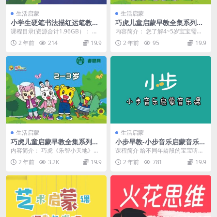
├─ 058.明姓.mp4 [75.95MB]
生活启蒙
生活启蒙
小学生硬笔书法描红运笔教程
巧虎儿童启蒙早教全集系列：
├─ 059.狄姓.mp4 [72.78MB]
练字字贴
巧虎乐智小天地成长版(4-5岁)
课程目录(资源合计1.96GB）： 控
内容简介： 您了解4~5岁宝宝需要
├─ 060.贝姓.mp4 [57.75MB]
笔训练 硬笔书法字帖xx ├─ 00 怎
什么样的早教吗？ 4~5岁孩子喜欢
2 年前
214
19.9
2 年前
95
19.9
么...
探索，对科学...
├─ 061.臧姓.mp4 [63.85MB]
├─ 062.计姓.mp4 [52.04MB]
├─ 063.伏姓.mp4 [59.06MB]
├─ 064.梅姓.mp4 [75.21MB]
├─ 065.孟姓.mp4 [53.19MB]
├─ 066.颜姓.mp4 [55.25MB]
生活启蒙
生活启蒙
├─ 067.姚姓.mp4 [61.66MB]
巧虎儿童启蒙早教全集系列：
小步早教-小步音乐启蒙音乐课
├─ 068.养姓.mp4 [63.79MB]
巧虎乐智小天地幼幼版(2-3岁)
(适合0-3岁幼儿)
内容简介： 巧虎《乐智小天地》是
课程简介 给不同年龄段的宝宝听不
日本最大的教育集团Benesse（倍
同的故事！让孩子能听、爱听，听
├─ 069.余姓.mp4 [66.39MB]
2 年前
3.2K
19.9
2 年前
781
19.9
乐生）和中国...
得懂，会应用！ 锻...
├─ 070.元姓.mp4 [61.35MB]
├─ 071.何姓.mp4 [55.73MB]
├─ 072.贺姓.mp4 [77.64MB]
├─ 073.花姓.mp4 [74.03MB]