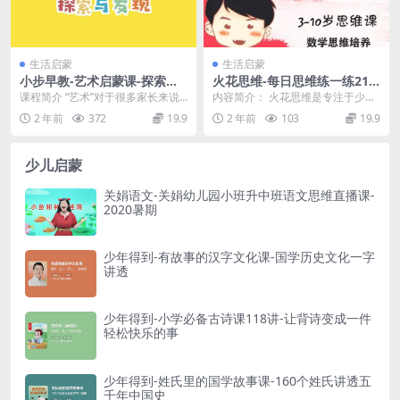
├─ 074.华姓.mp4 [61.71MB]
├─ 075.姬姓.mp4 [56.26MB]
生活启蒙
生活启蒙
├─ 076.金姓.mp4 [54.85MB]
小步早教-艺术启蒙课-探索与
火花思维-每日思维练一练21
发现，打开孩子的创造力
天-儿童逻辑思维训练题
├─ 077.孔姓.mp4 [65.64MB]
课程简介 “艺术”对于很多家长来说
内容简介： 火花思维是专注于少儿
比较抽象，曾经有位妈妈问我：“艺
逻辑思维的在线教育品牌 ，主要产
2 年前
372
19.9
2 年前
103
19.9
├─ 078.雷姓.mp4 [54.40MB]
术启蒙除了画画...
品包括逻辑思维、...
├─ 079.廉姓.mp4 [54.50MB]
少儿启蒙
├─ 080.柳姓.mp4 [80.11MB]
关娟语文-关娟幼儿园小班升中班语文思维直播课-
├─ 081.罗姓.mp4 [58.31MB]
2020暑期
├─ 082.吕姓.mp4 [57.57MB]
├─ 083.马姓.mp4 [55.31MB]
少年得到-有故事的汉字文化课-国学历史文化一字
讲透
├─ 084.潘姓.mp4 [55.28MB]
├─ 085.山姓.mp4 [71.62MB]
少年得到-小学必备古诗课118讲-让背诗变成一件
├─ 086.祖姓.mp4 [55.90MB]
轻松快乐的事
├─ 087.卜姓.mp4 [58.07MB]
├─ 088.勾姓.mp4 [67.10MB]
少年得到-姓氏里的国学故事课-160个姓氏讲透五
千年中国史
├─ 089.夔姓.mp4 [66.18MB]