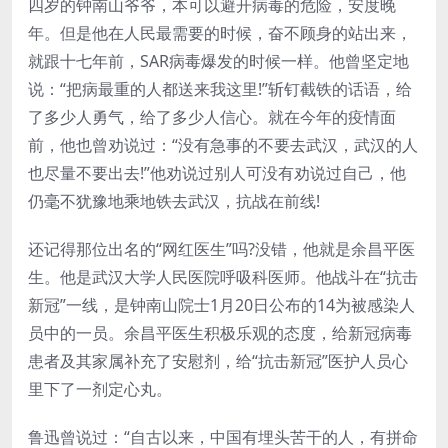
四岁的钟南山爷爷，本可以避开病毒的危险，安度晚
年。但是他在人民最需要的时候，奋不顾身的站出来，
就跟十七年前，SAR病毒爆发的时候一样。他曾坚定地
说：“把病最重的人都送来我这里!”斩钉截铁的话语，给
了多少人勇气，给了多少人信心。就在今年的疫情面
前，他也曾劝说过：“没有急事的不要去武汉，武汉的人
也尽量不要出去!”他劝说过别人可没有劝说过自己，他
仍毫不犹豫地乘地铁去武汉，抗战在前线!
还记得那位出名的“网红医生”吗?没错，他就是余昌平医
生。他是武汉大学人民医院呼吸科医师。他战斗在“抗击
新冠”一线，是钟南山院士1月20日公布的14为被感染人
员中的一员。余昌平医生积极乐观的态度，给新冠病毒
患者及其家属补充了安慰剂，给“抗击新冠”医护人员心
里下了一剂定心丸。
鲁迅曾说过：“自古以来，中国有埋头苦干的人，有拼命