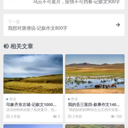
乌云不可遮月，疫情不可挡春-记叙文900字
下一篇
我想对唐僧说-记叙作文800字
相关文章
作文
作文
印象齐东古城-记叙文1000字
我的丢三落四-叙事作文1400
高一作文范文
字 高二作文范文
凉凉的秋风吹散了炎炎夏日，也带
“我的姑奶奶啊!你怎么又把作业落在
走了愉快的暖色暑假。人人都说暑
你大姨妈家了!”“哎呦!怎么办!我好像
2 年前
5
2 年前
100
假生活辅导做题，千篇...
有忘带笔...