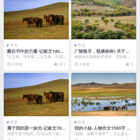
作文
作文
藏在书中的力量-记叙文1400
广陵散尽，嵇康曲终!-关于嵇
字 高三作文范文
康的作文1400字 高二作文范
“人之初，性本善……玉不琢，不成
嵇康坐在昏暗的牢房中，等待着最
文
器，人不学，不知义……”种子在雨
后的判决。 被捕的这些日子，他回
2 年前
211
2 年前
3
露的滋养下快乐地...
忆起这一生。想起以...
作文
作文
属于我的那一抹光-记叙文700
我的小妹-人物作文1500字 高
字
一作文范文
光是千变万化的，它可以是一抹太
“姐姐，你终于放学了，怎么这么慢
阳光，也可以是照亮你最颓废的时
啊?” “嗯，给你，这是我给你留的葡