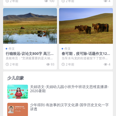
2 年前
100
2 年前
4
候的一束暖光，人生不...
萄味儿的棒棒...
作文
作文
行稳致远-议论文800字 高三作
春可期，疫可除-话题作文120
文范文
0字 高三作文范文
袁枚有言：“烹调最重要的是火候。”
当车水马龙的街道被按下了暂停键
诚如斯言，唯有控制好火候，才能
时；当阴霾密布的黑暗笼罩了城市
2 年前
93
2 年前
4
烹调出最完美的风...
时；当肆意扩散的病毒...
少儿启蒙
关娟语文-关娟幼儿园小班升中班语文思维直播课-
2020暑期
少年得到-有故事的汉字文化课-国学历史文化一字
讲透